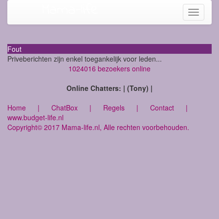
Mama-life
Toggle
navigati
Fout
Priveberichten zijn enkel toegankelijk voor leden...
1024016 bezoekers online
Online Chatters: | (Tony) |
Home
|
ChatBox
|
Regels
|
Contact
|
www.budget-life.nl
Copyright© 2017 Mama-life.nl, Alle rechten voorbehouden.