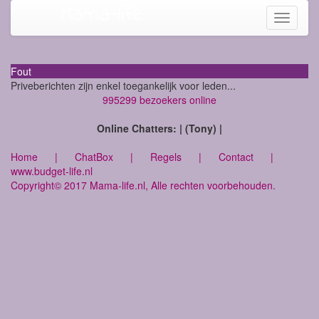
Mama-life
Toggle
navigati
Fout
Priveberichten zijn enkel toegankelijk voor leden...
995299 bezoekers online
Online Chatters: | (Tony) |
Home
|
ChatBox
|
Regels
|
Contact
|
www.budget-life.nl
Copyright© 2017 Mama-life.nl, Alle rechten voorbehouden.