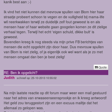
kanik best aan ;-)
Ik vind het niet kunnen dat mevrouw spullen van Blom hier haar
straatje probeert schoon te vegen en de vuiligheid bij mama-life
wil neerkwakken terwijl ze duidelijk zelf fout geweest is en als
mensen haar of haar website gaan googelen komen ze dit zielige
verhaal tegen. Terwijl het echt 'eigen schuld, dikke bult' is
geweest.
Bovendien kreeg ik nog steeds via mijn prive FB berichtjes van
mensen die echt opgelicht zijn door haar. Dus mevrouw spullen
van Blom is niet zielig, of ja eigenlijk ook wel want als je zo met
mensen omgaat dan ben je best zielig!
Quote
RE: Ben ik opgelicht?
Judith
schreef op: 25-10-2013 10:55:02
Na mijn laatste reactie op dit forum maar weer een mail gestuurd
naar het adres van erwaseenseensprookje en ik kreeg antwoord!
Het geld zou teruggestort zijn en een excuus mailtje dat het
allemaal zo gelopen was.