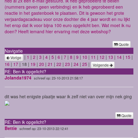
heb al 2x een e-mail gestuurd. Ik heb geprobeerd te bellen
(nummers geven geen verbindng) en ik heb geprobeerd een
reactie in het gastenboek te plaatsen. Dit is gewoon het grote
verjaardagscadeau voor onze dochter die 4 jaar wordt en nu lijkt
het erop dat ik voor bijna 100 euro opgelicht ben. Wat moet ik nu
doen? Heeft iemand hier ervaring met deze webshop?
Quote
Navigatie
|
1
|
2
|
3
|
4
|
5
|
6
|
7
|
8
|
9
|
10
|
11
|
12
|
13
|
14
|
15
|
Vorige
16
|
17
| 18 |
19
|
20
|
21
|
22
|
23
|
24
|
25
|
Volgende
RE: Ben ik opgelicht?
Jolanda1974
schreef op: 23-10-2013 21:58:17
dit was het enigste plaatje waar ik zelf niet van over mijn nek ging
Quote
RE: Ben ik opgelicht?
Bettie
schreef op: 23-10-2013 22:12:41