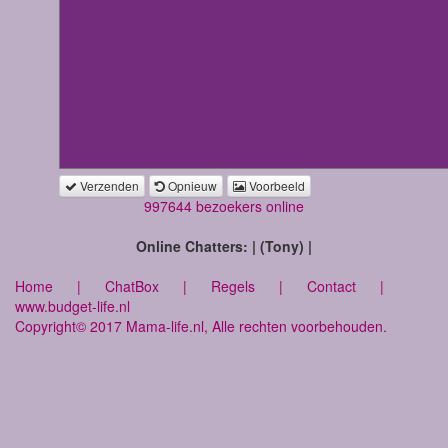
Verzenden
Opnieuw
Voorbeeld
997644 bezoekers online
Online Chatters: | (Tony) |
Home
|
ChatBox
|
Regels
|
Contact
|
www.budget-life.nl
Copyright© 2017 Mama-life.nl, Alle rechten voorbehouden.