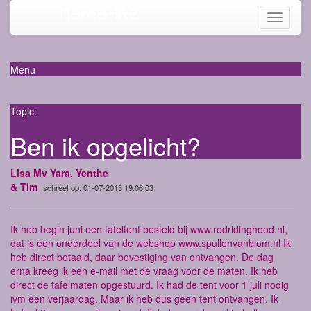
Mama-life
Toggle
navigati
Menu
Topic:
Ben ik opgelicht?
Lisa Mv Yara, Yenthe
& Tim
schreef op: 01-07-2013 19:06:03
Ik heb begin juni een tafeltent besteld bij www.redridinghood.nl,
dat is een onderdeel van de webshop www.spullenvanblom.nl Ik
heb direct betaald, daar bevestiging van ontvangen. De dag
erna kreeg ik een e-mail met de vraag voor de maten. Ik heb
direct de tafelmaten opgestuurd. Ik had de tent voor 1 juli nodig
ivm een verjaardag. Maar ik heb dus geen tent ontvangen. Ik