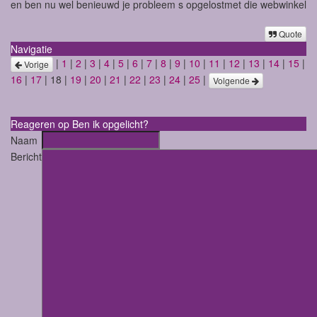
en ben nu wel benieuwd je probleem s opgelostmet die webwinkel
Quote
Navigatie
|
1
|
2
|
3
|
4
|
5
|
6
|
7
|
8
|
9
|
10
|
11
|
12
|
13
|
14
|
15
|
Vorige
16
|
17
| 18 |
19
|
20
|
21
|
22
|
23
|
24
|
25
|
Volgende
Reageren op Ben ik opgelicht?
Naam
Bericht