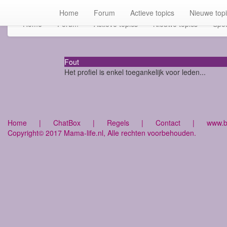
Home
Forum
Actieve topics
Nieuwe top
Home
Forum
Actieve topics
Nieuwe topics
Spot
Fout
Het profiel is enkel toegankelijk voor leden...
Home
|
ChatBox
|
Regels
|
Contact
|
www.bu
Copyright© 2017 Mama-life.nl, Alle rechten voorbehouden.