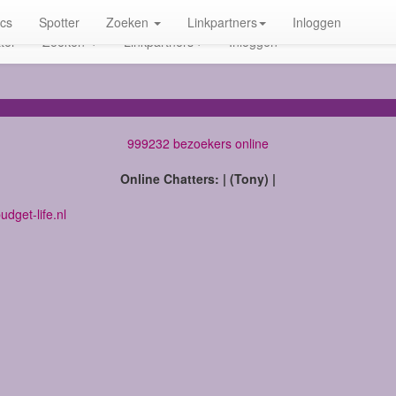
ics
Spotter
Zoeken
Linkpartners
Inloggen
ter
Zoeken
Linkpartners
Inloggen
999232 bezoekers online
Online Chatters: | (Tony) |
dget-life.nl