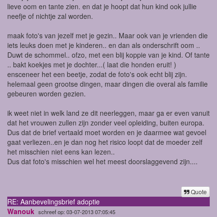
lieve oom en tante zien. en dat je hoopt dat hun kind ook jullie
neefje of nichtje zal worden.
maak foto's van jezelf met je gezin.. Maar ook van je vrienden die
iets leuks doen met je kinderen.. en dan als onderschrift oom ..
Duwt de schommel.. ofzo, met een blij koppie van je kind. Of tante
.. bakt koekjes met je dochter...( laat die honden eruit! )
ensceneer het een beetje, zodat de foto's ook echt blij zijn.
helemaal geen grootse dingen, maar dingen die overal als familie
gebeuren worden gezien.
ik weet niet in welk land ze dit neerleggen, maar ga er even vanuit
dat het vrouwen zullen zijn zonder veel opleiding, buiten europa.
Dus dat de brief vertaald moet worden en je daarmee wat gevoel
gaat verliezen..en je dan nog het risico loopt dat de moeder zelf
het misschien niet eens kan lezen..
Dus dat foto's misschien wel het meest doorslaggevend zijn....
Quote
RE: Aanbevelingsbrief adoptie
Wanouk
schreef op: 03-07-2013 07:05:45