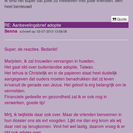
Ik vind het super dat jullie zo meeleven met jullie vrienden. Ben
heel benieuwd
Quote
RE: Aanbevelingsbrief adoptie
Senna
schreef op: 03-07-2013 13:58:08
Super, de reacties. Bedankt!
Marjolein, ik zal trouwden vervangen in huwden.
Het gaat idd over buitenlandse adoptie, Taiwan.
Het tehuis is Christelijk en in de papieren staat heel duidelijk
aangegeven dat ouders moeten benadrukken dat zij leven
in/vanuit de genade van Jezus. Het geloof is erg belangrijk om te
vermelden.
Financiele gedeelte en gezondheid zal ik er ook nog in
verwerken, goede tip!
Mrtj, ik twijfelde daar ook over. Maar de vrienden benoemen in
hun dossier ons als evt voogden. Lijkt me dan erg krom als wij
daar niet op terugkomen. Vind het wel lastig, daarom vroeg ik er
idd ook advies over.