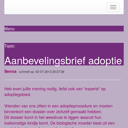
Mama-life
Toggle
navigati
Menu
Topic:
Aanbevelingsbrief adoptie
Senna
schreef op: 02-07-2013 20:27:26
Heb even jullie mening nodig, liefst ook van "experts" op
adoptiegebied.
Vrienden van ons zitten in een adoptieprocedure en moeten
binnenkort een dossier over zichzelf gemaakt hebben.
Dit dossier komt in het weeshuis te liggen waaruit hun
toekomstige kindje komt. De biologische moeder kiest uit een