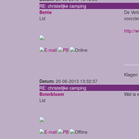
RE: christelijke camping
Bettie
De Verb
Lid
voorzie
http://
Klagen 
Datum:
20-06-2013 13:32:37
RE: christelijke camping
Boterbloem
Wat is 
Lid