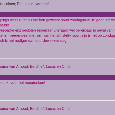
is zinloos; Doe iets of vergeet!
ings waar ik tot nu toe ben geweest houd zondagsruat in: geen activi
lstudie
/receptie enz gesloten (eigenaar uiteraard wel bereilbaar in geval v
t er meerendeel mensen van het christelijk soort.zijn is het op zonda
ch is het rustiger dan doordeweekse dag
mama van Arnoud, Berdine*, Lucas en Chris
edankt voor het meedenken!
mama van Arnoud, Berdine*, Lucas en Chris