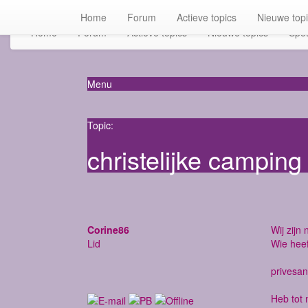
Home
Forum
Actieve topics
Nieuwe top
Home
Forum
Actieve topics
Nieuwe topics
Spot
Menu
Topic:
christelijke camping
Corine86
Wij zijn
Lid
Wie heef
privesan
Heb tot 