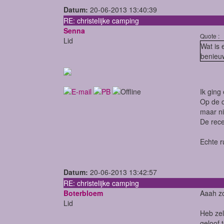
Datum:
20-06-2013 13:40:39
RE: christelijke camping
Senna
Quote :
Lid
Wat is 
benieu
Ik ging
Op de c
maar ni
De rece
Echte r
Datum:
20-06-2013 13:42:57
RE: christelijke camping
Boterbloem
Aaah z
Lid
Heb zel
geloof 