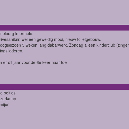
melberg in ermelo.
ivesanitair, wel een geweldig mooi, nieuw toiletgebouw.
hoogseizoen 5 weken lang dabarwerk. Zondag alleen kinderclub (zingen 
ngsliederen.
n er dit jaar voor de 6e keer naar toe
e belties
ezerkamp
mijer