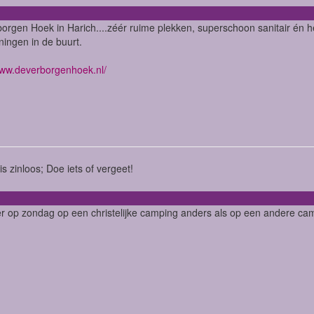
orgen Hoek in Harich....zéér ruime plekken, superschoon sanitair én hee
ningen in de buurt.
www.deverborgenhoek.nl/
is zinloos; Doe iets of vergeet!
er op zondag op een christelijke camping anders als op een andere ca