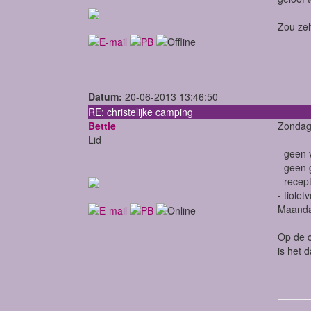
Zou zel
Datum:
20-06-2013 13:46:50
RE: christelijke camping
Bettie
Zondagr
Lid
- geen 
- geen 
- recep
- tiole
Maanda
Op de c
is het 