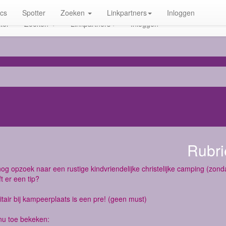
ics
Spotter
Zoeken
Linkpartners
Inloggen
ter
Zoeken
Linkpartners
Inloggen
Rubri
 nog opzoek naar een rustige kindvriendelijke christelijke camping (zond
t er een tip?
itair bij kampeerplaats is een pre! (geen must)
nu toe bekeken: