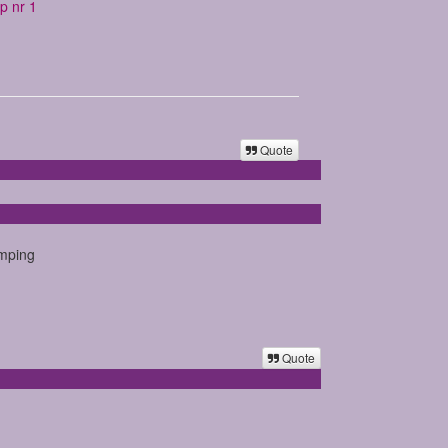
p nr 1
Quote
amping
Quote