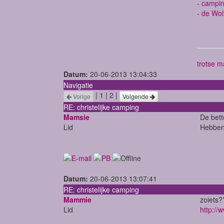
- campin
- de Wol
trotse m
Datum:
20-06-2013 13:04:33
Navigatie
| 1 |
2
|
Vorige
Volgende
RE: christelijke camping
Mamsie
De bett
Lid
Hebben 
Datum:
20-06-2013 13:07:41
RE: christelijke camping
Mammie
zoiets?
Lid
http://w