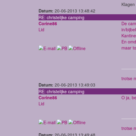
Klagen 
Datum:
20-06-2013 13:48:42
RE: christelijke camping
Corine86
De camp
Lid
in/bijbe
Kantine
En omda
maar to
trotse 
Datum:
20-06-2013 13:49:03
RE: christelijke camping
Corine86
O ja, b
Lid
trotse 
Datum:
20-06-2013 13:49:48