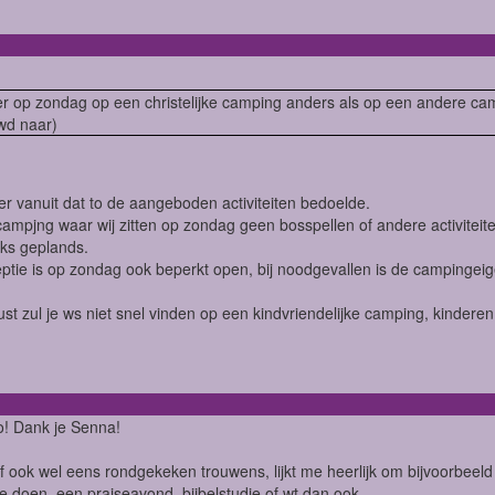
er op zondag op een christelijke camping anders als op een andere cam
wd naar)
 er vanuit dat to de aangeboden activiteiten bedoelde.
ampjng waar wij zitten op zondag geen bosspellen of andere activiteite
ks geplands.
ptie is op zondag ook beperkt open, bij noodgevallen is de campingeigen
ust zul je ws niet snel vinden op een kindvriendelijke camping, kinder
o! Dank je Senna!
f ook wel eens rondgekeken trouwens, lijkt me heerlijk om bijvoorbeel
te doen, een praiseavond, bijbelstudie of wt dan ook.