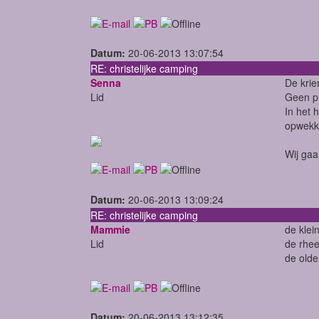
Datum:
20-06-2013 13:07:54
RE: christelijke camping
Senna
De krie
Lid
Geen pr
In het 
opwekki
Wij gaa
Datum:
20-06-2013 13:09:24
RE: christelijke camping
Mammie
de klein
Lid
de rhe
de olde
Datum:
20-06-2013 13:12:35