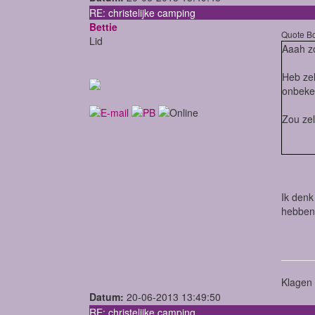
RE: christelijke camping
Bettie
Quote Bo
Lid
Aaah z
Heb zel
onbeken
Zou zel
Ik denk
hebben 
Klagen 
Datum:
20-06-2013 13:49:50
RE: christelijke camping