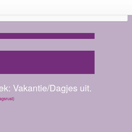
ek:
Vakantie/Dagjes uit.
agsrust)