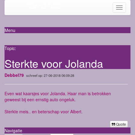
Mama-life
Toggle
navigati
Menu
Topic:
Sterkte voor Jolanda
Debbel79
schreef op: 27-06-2018 06:09:28
Even wat kaarsjes voor Jolanda. Haar man is betrokken
geweest bij een ernstig auto ongeluk.
Sterkte meis.. en beterschap voor Albert.
Quote
Navigatie