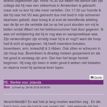
levend uitgekomen zijn. Rond 16.30 uur kwam het bericht van zijn
collega dat hij naar een ziekenhuis in Amsterdam is gebracht
maar ook nu kon hij niks meer vertellen. Om 17.30 uur hoorde ik
dat hij naar het VU was gebracht dus met lood in mijn schoenen
daarheen gebeld, daar kreeg ik al snel de betreffende afdeling
aan de lijn en die vertelde dat ze op het punt stonden om mij te
bellen omdat Albert net het telefoonnummer had door gegeven. Ik
was vol verbijstering dat hij er nog was en aanspreekbaar was.
Zijn verwondingen zijn ernstig maar hij is er nog!!! want die hoop
had ik echt al opgegeven. Hij heeft meerdere breuken,
bovenbeen, arm, knieschijf & 3 ribben. Ook zitten er scheuren in
zijn heup kop. Bovenbeen is dinsdag meteen geopereerd en als
het goed is vandaag zijn arm. Dan kan het lange herstel
beginnen. Hij mag zijn been in ieder geval 6 weken niet belasten
en daarna moet hij opnieuw leren lopen.
Quote
RE: Sterkte voor Jolanda
Son
schreef op: 28-06-2018 09:08:59
Verschrikkelijk!! En wat heb je lang moeten wachten zeg . En die
foto's brrrr nee die had ik ook gezien idd...niet wetende dat het