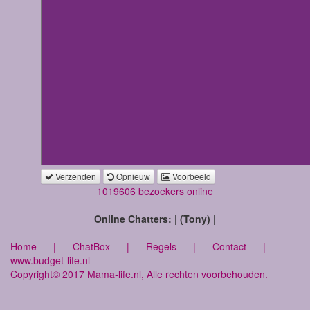
Verzenden
Opnieuw
Voorbeeld
1019606 bezoekers online
Online Chatters: | (Tony) |
Home
|
ChatBox
|
Regels
|
Contact
|
www.budget-life.nl
Copyright© 2017 Mama-life.nl, Alle rechten voorbehouden.