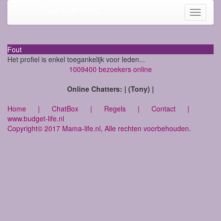
Mama-life
Toggle
navigati
Fout
Het profiel is enkel toegankelijk voor leden...
1009400 bezoekers online
Online Chatters: | (Tony) |
Home
|
ChatBox
|
Regels
|
Contact
|
www.budget-life.nl
Copyright© 2017 Mama-life.nl, Alle rechten voorbehouden.