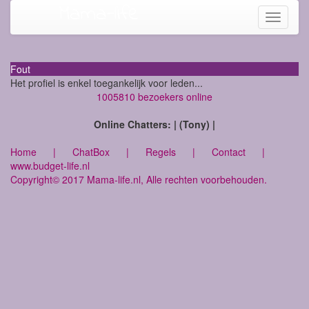
Mama-life
Toggle
navigati
Fout
Het profiel is enkel toegankelijk voor leden...
1005810 bezoekers online
Online Chatters: | (Tony) |
Home
|
ChatBox
|
Regels
|
Contact
|
www.budget-life.nl
Copyright© 2017 Mama-life.nl, Alle rechten voorbehouden.