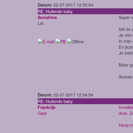
Datum:
22-07-2017 12:30:54
RE: Huilende baby
Sunshine
Super v
Lid
Idd de 
Ja niet
In mijn
En jezel
Je trek
Maar go
Succes 
Datum:
22-07-2017 12:34:54
RE: Huilende baby
Frankrijk
Inmidde
Gast
druk. Z
Hoop ma