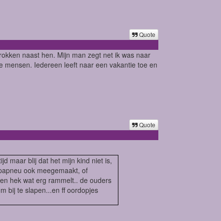
Quote
trokken naast hen. Mijn man zegt net ik was naar
re mensen. Iedereen leeft naar een vakantie toe en
Quote
d maar blij dat het mijn kind niet is,
apapneu ook meegemaakt, of
een hek wat erg rammelt.. de ouders
m bij te slapen...en ff oordopjes