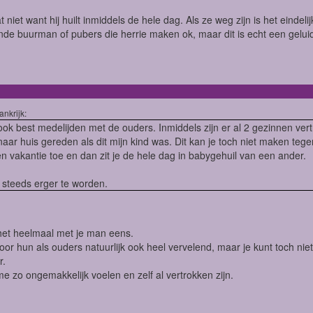
 niet want hij huilt inmiddels de hele dag. Als ze weg zijn is het eindeli
de buurman of pubers die herrie maken ok, maar dit is echt een gelui
ankrijk:
ook best medelijden met de ouders. Inmiddels zijn er al 2 gezinnen ver
naar huis gereden als dit mijn kind was. Dit kan je toch niet maken te
n vakantie toe en dan zit je de hele dag in babygehuil van een ander.
kt steeds erger te worden.
het heelmaal met je man eens.
voor hun als ouders natuurlijk ook heel vervelend, maar je kunt toch ni
r.
me zo ongemakkelijk voelen en zelf al vertrokken zijn.