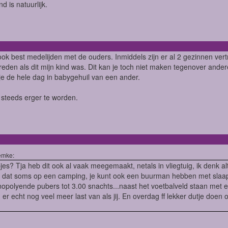
d is natuurlijk.
ook best medelijden met de ouders. Inmiddels zijn er al 2 gezinnen ver
reden als dit mijn kind was. Dit kan je toch niet maken tegenover ande
 je de hele dag in babygehuil van een ander.
kt steeds erger te worden.
emke:
es? Tja heb dit ook al vaak meegemaakt, netals in vliegtuig, ik denk altij
t dat soms op een camping, je kunt ook een buurman hebben met sla
opolyende pubers tot 3.00 snachts...naast het voetbalveld staan met 
er echt nog veel meer last van als jij. En overdag ff lekker dutje doen o