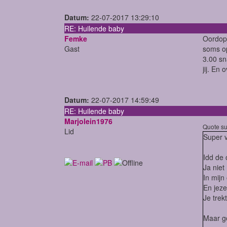
Datum:
22-07-2017 13:29:10
RE: Huilende baby
Femke
Oordopj
Gast
soms o
3.00 sn
jij. En 
Datum:
22-07-2017 14:59:49
RE: Huilende baby
Marjolein1976
Quote su
Lid
Super v
Idd de
Ja niet
In mijn
En jeze
Je trek
Maar g