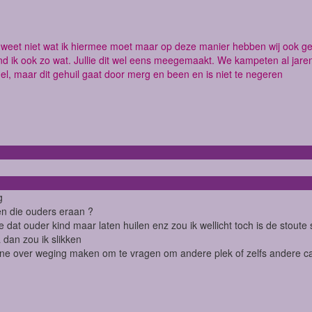
 weet niet wat ik hiermee moet maar op deze manier hebben wij ook g
nd ik ook zo wat. Jullie dit wel eens meegemaakt. We kampeten al jare
el, maar dit gehuil gaat door merg en been en is niet te negeren
ig
en die ouders eraan ?
zie dat ouder kind maar laten huilen enz zou ik wellicht toch is de stout
a dan zou ik slikken
ne over weging maken om te vragen om andere plek of zelfs andere ca