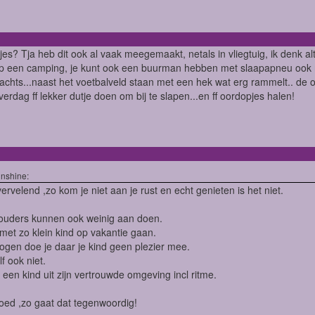
es? Tja heb dit ook al vaak meegemaakt, netals in vliegtuig, ik denk altij
p een camping, je kunt ook een buurman hebben met slaapapneu ook 
achts...naast het voetbalveld staan met een hek wat erg rammelt.. de 
overdag ff lekker dutje doen om bij te slapen...en ff oordopjes halen!
nshine:
ervelend ,zo kom je niet aan je rust en echt genieten is het niet.
 ouders kunnen ook weinig aan doen.
 met zo klein kind op vakantie gaan.
 ogen doe je daar je kind geen plezier mee.
lf ook niet.
t een kind uit zijn vertrouwde omgeving incl ritme.
oed ,zo gaat dat tegenwoordig!