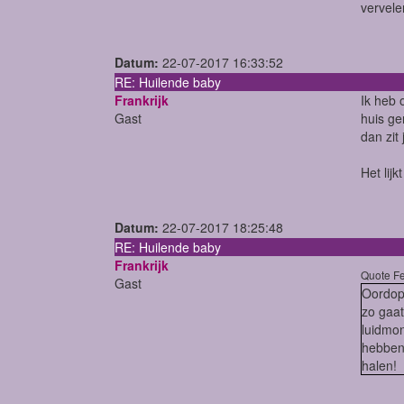
vervelen
Datum:
22-07-2017 16:33:52
RE: Huilende baby
Frankrijk
Ik heb 
Gast
huis ge
dan zit
Het lij
Datum:
22-07-2017 18:25:48
RE: Huilende baby
Frankrijk
Quote F
Gast
Oordopj
zo gaa
luidmon
hebben 
halen!