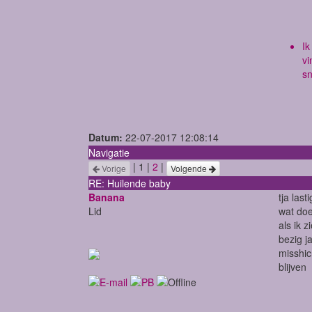
Ik
vi
sn
Datum:
22-07-2017 12:08:14
Navigatie
| 1 |
2
|
Vorige
Volgende
RE: Huilende baby
Banana
tja last
Lid
wat do
als ik 
bezig j
misshic
blijven