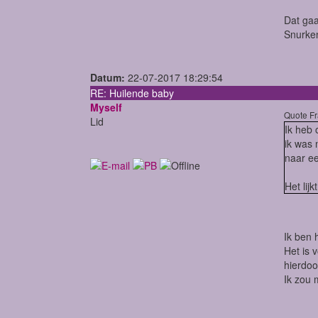
Dat gaat
Snurken
Datum:
22-07-2017 18:29:54
RE: Huilende baby
Myself
Quote Fr
Lid
Ik heb 
ik was 
naar ee
Het lij
Ik ben 
Het is 
hierdoo
Ik zou 