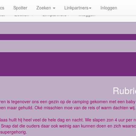
ics
Spotter
Zoeken
Linkpartners
Inloggen
ter
Zoeken
Linkpartners
Inloggen
Rubri
ren is tegenover ons een gezin op de camping gekomen met een baby 
een maar gehuild. Oké misschien moe van de reis of warm dachten wij.
aas huilt hij heel veel de hele dag en nacht. We slapen zon 4 uur per
n. Snap dat die ouders daar ook weinig aan kunnen doen en zich waarsch
s supergehorig.