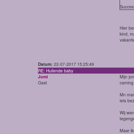
Succes 
Hier be
kind, m
vakanti
Datum:
22-07-2017 15:25:49
RE: Huilende baby
Jomi
Mijn jo
Gast
caming 
Mn man 
iets be
Wij war
tegeng
Maar ik