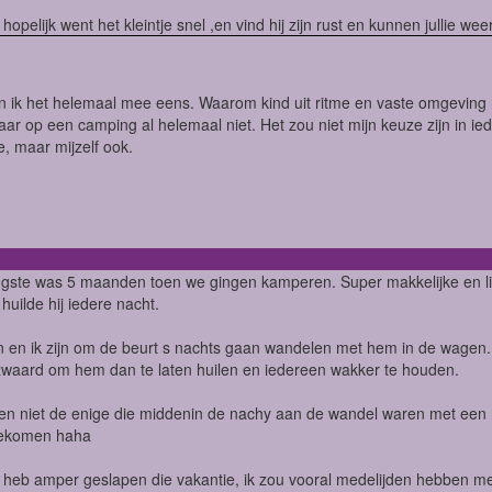
hopelijk went het kleintje snel ,en vind hij zijn rust en kunnen jullie we
n ik het helemaal mee eens. Waarom kind uit ritme en vaste omgeving h
aar op een camping al helemaal niet. Het zou niet mijn keuze zijn in iede
e, maar mijzelf ook.
ngste was 5 maanden toen we gingen kamperen. Super makkelijke en lie
huilde hij iedere nacht.
en ik zijn om de beurt s nachts gaan wandelen met hem in de wagen. Wi
zwaard om hem dan te laten huilen en iedereen wakker te houden.
en niet de enige die middenin de nachy aan de wandel waren met een h
ekomen haha
 heb amper geslapen die vakantie, ik zou vooral medelijden hebben met