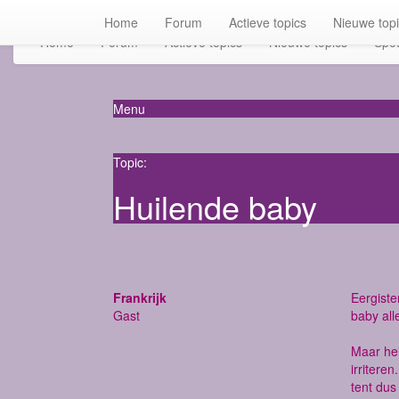
Home
Forum
Actieve topics
Nieuwe top
Home
Forum
Actieve topics
Nieuwe topics
Spot
Menu
Topic:
Huilende baby
Frankrijk
Eergiste
Gast
baby all
Maar hel
irritere
tent du