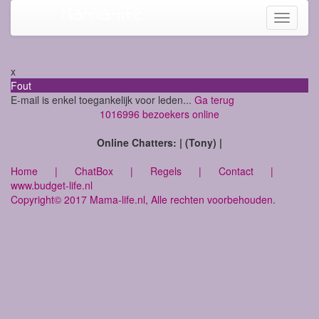
Mama-life
Toggle
navigati
x
Fout
E-mail is enkel toegankelijk voor leden...
Ga terug
1016996 bezoekers online
Online Chatters: | (Tony) |
Home
|
ChatBox
|
Regels
|
Contact
|
www.budget-life.nl
Copyright© 2017 Mama-life.nl, Alle rechten voorbehouden.