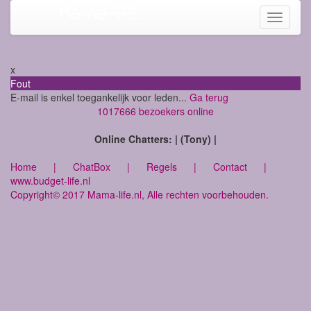
Mama-life
Toggle
navigati
x
Fout
E-mail is enkel toegankelijk voor leden...
Ga terug
1017666 bezoekers online
Online Chatters: | (Tony) |
Home
|
ChatBox
|
Regels
|
Contact
|
www.budget-life.nl
Copyright© 2017 Mama-life.nl, Alle rechten voorbehouden.