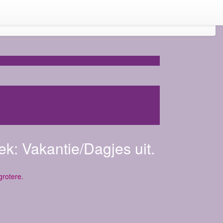
ek:
Vakantie/Dagjes uit.
 grotere.