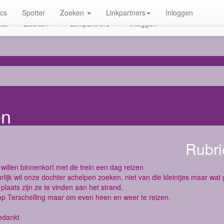
ics
Spotter
Zoeken
Linkpartners
Inloggen
ter
Zoeken
Linkpartners
Inloggen
en
Rubri
j willen binnenkort met de trein een dag reizen
rlijk wil onze dochter schelpen zoeken, niet van die kleintjes maar wat
 plaats zijn ze te vinden aan het strand.
op Terschelling maar om even heen en weer te reizen.
edankt