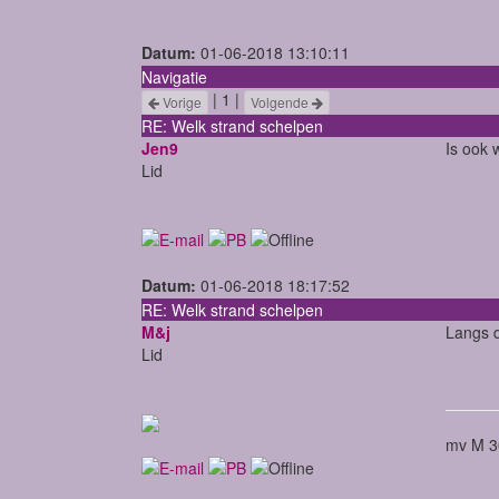
Datum:
01-06-2018 13:10:11
Navigatie
| 1 |
Vorige
Volgende
RE: Welk strand schelpen
Jen9
Is ook 
Lid
Datum:
01-06-2018 18:17:52
RE: Welk strand schelpen
M&j
Langs d
Lid
mv M 3