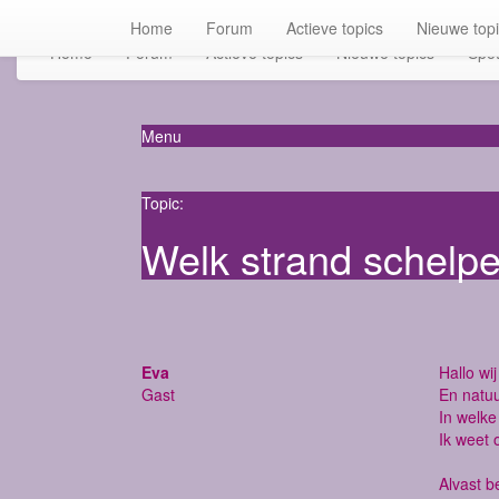
Home
Forum
Actieve topics
Nieuwe top
Home
Forum
Actieve topics
Nieuwe topics
Spot
Menu
Topic:
Welk strand schelp
Eva
Hallo wi
Gast
En natuu
In welke
Ik weet 
Alvast b