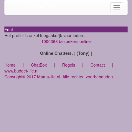
Mama-life
Toggle
navigati
Fout
Het profiel is enkel toegankelijk voor leden...
1000368 bezoekers online
Online Chatters: | (Tony) |
Home
|
ChatBox
|
Regels
|
Contact
|
www.budget-life.nl
Copyright© 2017 Mama-life.nl, Alle rechten voorbehouden.