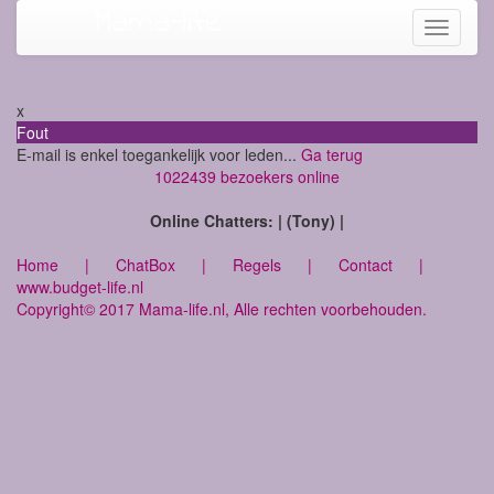
Mama-life
Toggle
navigati
x
Fout
E-mail is enkel toegankelijk voor leden...
Ga terug
1022439 bezoekers online
Online Chatters: | (Tony) |
Home
|
ChatBox
|
Regels
|
Contact
|
www.budget-life.nl
Copyright© 2017 Mama-life.nl, Alle rechten voorbehouden.