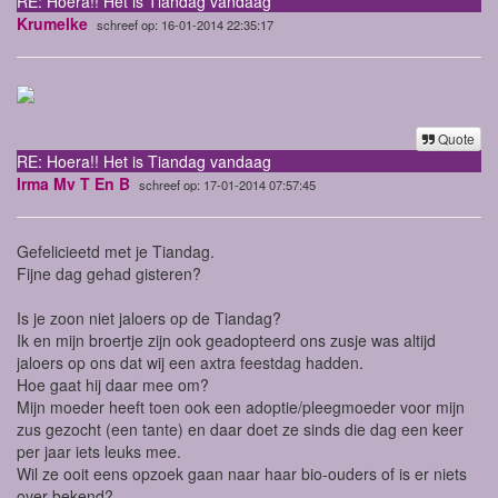
RE: Hoera!! Het is Tiandag vandaag
Krumelke
schreef op: 16-01-2014 22:35:17
Quote
RE: Hoera!! Het is Tiandag vandaag
Irma Mv T En B
schreef op: 17-01-2014 07:57:45
Gefelicieetd met je Tiandag.
Fijne dag gehad gisteren?
Is je zoon niet jaloers op de Tiandag?
Ik en mijn broertje zijn ook geadopteerd ons zusje was altijd
jaloers op ons dat wij een axtra feestdag hadden.
Hoe gaat hij daar mee om?
Mijn moeder heeft toen ook een adoptie/pleegmoeder voor mijn
zus gezocht (een tante) en daar doet ze sinds die dag een keer
per jaar iets leuks mee.
Wil ze ooit eens opzoek gaan naar haar bio-ouders of is er niets
over bekend?