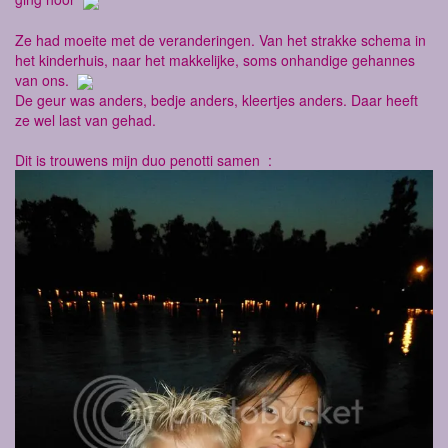
Ze had moeite met de veranderingen. Van het strakke schema in
het kinderhuis, naar het makkelijke, soms onhandige gehannes
van ons.
De geur was anders, bedje anders, kleertjes anders. Daar heeft
ze wel last van gehad.
Dit is trouwens mijn duo penotti samen :