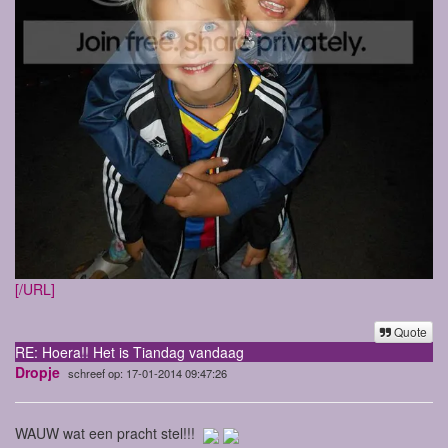
[/URL]
Quote
RE: Hoera!! Het is Tiandag vandaag
Dropje
schreef op: 17-01-2014 09:47:26
WAUW wat een pracht stel!!!