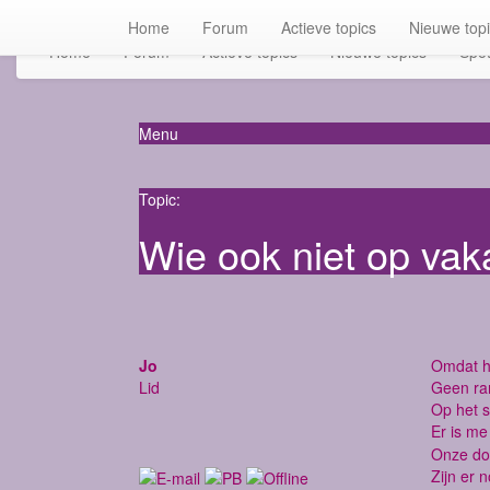
Home
Forum
Actieve topics
Nieuwe top
Home
Forum
Actieve topics
Nieuwe topics
Spot
Menu
Topic:
Wie ook niet op vak
Jo
Omdat he
Lid
Geen ram
Op het s
Er is me
Onze do
Zijn er 