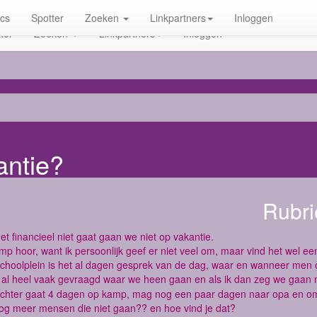
ics
Spotter
Zoeken
Linkpartners
Inloggen
ter
Zoeken
Linkpartners
Inloggen
antie?
Rubri
t financieel niet gaat gaan we niet op vakantie.
p hoor, want ik persoonlijk geef er niet veel om, maar vind het wel ee
choolplein is het al dagen gesprek van de dag, waar en wanneer men 
 al heel vaak gevraagd waar we heen gaan en als ik dan zeg we gaan ni
chter gaat 4 dagen op kamp, mag nog een paar dagen naar opa en o
nog meer mensen die niet gaan?? en hoe vind je dat?