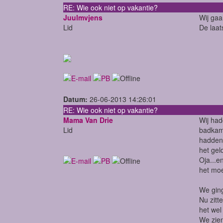
RE: Wie ook niet op vakantie?
Juulmvjens
Wij gaa
Lid
De laat
Datum:
26-06-2013 14:26:01
RE: Wie ook niet op vakantie?
Mama Van Drie
Wij had
Lid
badkame
hadden 
het gel
Oja...e
het moe
We ging
Nu zitt
het wel 
We zien