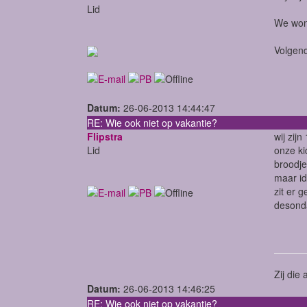
Lid
We wone
Volgend
Datum:
26-06-2013 14:44:47
RE: Wie ook niet op vakantie?
Flipstra
wij zij
Lid
onze ki
broodje
maar id
zit er g
desonda
Zij die
Datum:
26-06-2013 14:46:25
RE: Wie ook niet op vakantie?