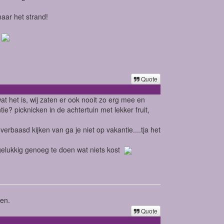
aar het strand!
!
Quote
wat het is, wij zaten er ook nooit zo erg mee en
e? picknicken in de achtertuin met lekker fruit,
erbaasd kijken van ga je niet op vakantie....tja het
s gelukkig genoeg te doen wat niets kost
sen.
Quote