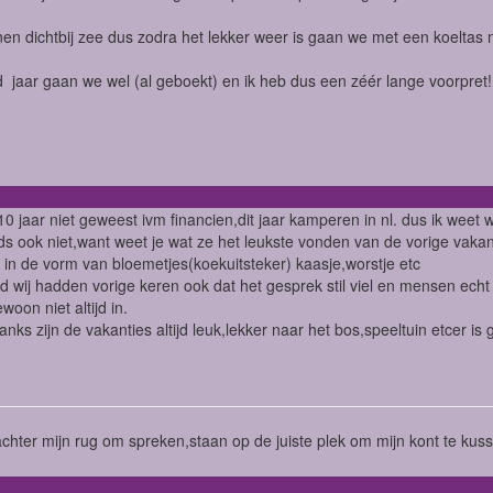
n dichtbij zee dus zodra het lekker weer is gaan we met een koeltas n
 jaar gaan we wel (al geboekt) en ik heb dus een zéér lange voorpret
n 10 jaar niet geweest ivm financien,dit jaar kamperen in nl. dus ik weet 
ds ook niet,want weet je wat ze het leukste vonden van de vorige vakanti
 in de vorm van bloemetjes(koekuitsteker) kaasje,worstje etc
d wij hadden vorige keren ook dat het gesprek stil viel en mensen echt v
ewoon niet altijd in.
nks zijn de vakanties altijd leuk,lekker naar het bos,speeltuin etcer i
 achter mijn rug om spreken,staan op de juiste plek om mijn kont te kus