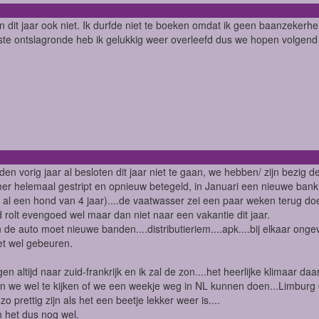
n dit jaar ook niet. Ik durfde niet te boeken omdat ik geen baanzekerhe
ste ontslagronde heb ik gelukkig weer overleefd dus we hopen volgend
den vorig jaar al besloten dit jaar niet te gaan, we hebben/ zijn bezig
r helemaal gestript en opnieuw betegeld, in Januari een nieuwe bank 
al een hond van 4 jaar)....de vaatwasser zei een paar weken terug do
d rolt evengoed wel maar dan niet naar een vakantie dit jaar.
n de auto moet nieuwe banden....distributieriem....apk....bij elkaar onge
t wel gebeuren.
en altijd naar zuid-frankrijk en ik zal de zon....het heerlijke klimaar da
en we wel te kijken of we een weekje weg in NL kunnen doen...Limburg 
zo prettig zijn als het een beetje lekker weer is....
 het dus nog wel.