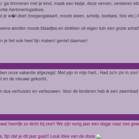
ip: ga timmeren met je kind, maak een kistje, deze verven, versieren etc
ntie-herinneringsdoos.
at je w�l doet (toegangskaart, mooie steen, schelp, boekjes, foto etc.) 
neens worden mooie blaadjes en stokken uit eigen tuin een grote schat
un je het ook heel fijn maken! geniet daarvan!
ben onze vakantie afgezegd. Met pijn in mijn hart.. Had zo'n zin in zon
t en de nieuwe gekocht.
n dus verhuizen en verbouwen. Voor de kinderen heb ik een zwembad v
 wat heerlijk zo dicht bij zee!! We zijn vorig jaar een dagje naar zee ge
, fijn dat je dit jaar gaat!! Leuk idee van de doos