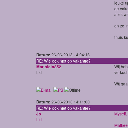
leuke t
de vaka
alles w
en zo i
thuis k
Datum:
26-06-2013 14:04:16
RE: Wie ook niet op vakantie?
Marjolein852
Wij heb
Lid
verkoch
Wij gaa
Datum:
26-06-2013 14:11:00
RE: Wie ook niet op vakantie?
Jo
Myself,
Lid
Mafkees