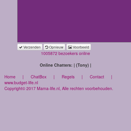
Verzenden
Opnieuw
Voorbeeld
1005872 bezoekers online
Online Chatters: | (Tony) |
Home
|
ChatBox
|
Regels
|
Contact
|
www.budget-life.nl
Copyright© 2017 Mama-life.nl, Alle rechten voorbehouden.