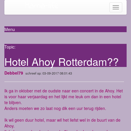
Mama-life
Toggle
navigati
Menu
Topic:
Hotel Ahoy Rotterdam??
Debbel79
schreef op: 03-09-2017 08:01:43
Ik ga in oktober met de oudste naar een concert in de Ahoy. Het
is voor haar verjaardag en het lijkt me leuk om dan in een hotel
te blijven.
Anders moeten we zo laat nog dik een uur terug rijden.
Ik wil geen duur hotel, maar wil het liefst wel in de buurt van de
Ahoy.