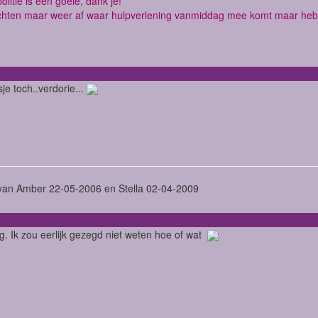
olitie is een goeie, dank je!
hten maar weer af waar hulpverlening vanmiddag mee komt maar hebb
je toch..verdorie...
an Amber 22-05-2006 en Stella 02-04-2009
tig. Ik zou eerlijk gezegd niet weten hoe of wat