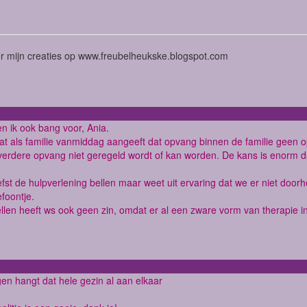
or mijn creaties op www.freubelheukske.blogspot.com
n ik ook bang voor, Ania.
t als familie vanmiddag aangeeft dat opvang binnen de familie geen op
erdere opvang niet geregeld wordt of kan worden. De kans is enorm dat
iefst de hulpverlening bellen maar weet uit ervaring dat we er niet do
efoontje.
len heeft ws ook geen zin, omdat er al een zware vorm van therapie in 
gen hangt dat hele gezin al aan elkaar