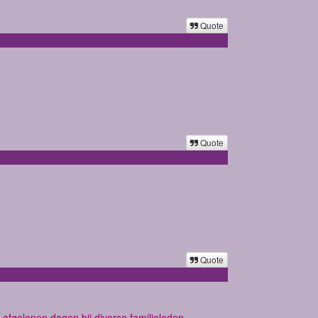
Quote
Quote
Quote
 afgelopen dagen bij diverse familieleden