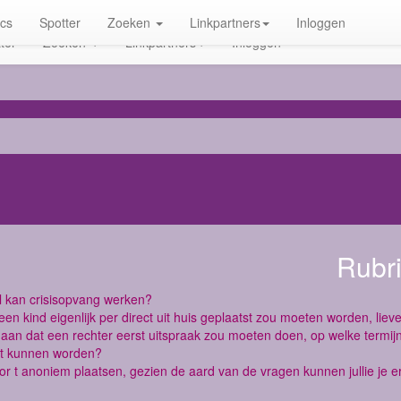
ics
Spotter
Zoeken
Linkpartners
Inloggen
ter
Zoeken
Linkpartners
Inloggen
Rubr
l kan crisisopvang werken?
 een kind eigenlijk per direct uit huis geplaatst zou moeten worden, lie
aan dat een rechter eerst uitspraak zou moeten doen, op welke termijn
st kunnen worden?
or t anoniem plaatsen, gezien de aard van de vragen kunnen jullie je er 