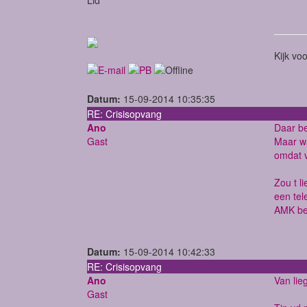
Kijk vo
Datum:
15-09-2014 10:35:35
RE: Crisisopvang
Ano
Daar be
Gast
Maar wa
omdat v
Zou t l
een tel
AMK bel
Datum:
15-09-2014 10:42:33
RE: Crisisopvang
Ano
Van lie
Gast