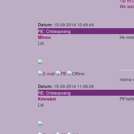
Tip vd p
We wac
Datum:
15-09-2014 10:49:44
RE: Crisisopvang
Minou
He meis
Lid
mama v
Datum:
15-09-2014 11:06:06
RE: Crisisopvang
Kmvs&m
Pff hef
Lid