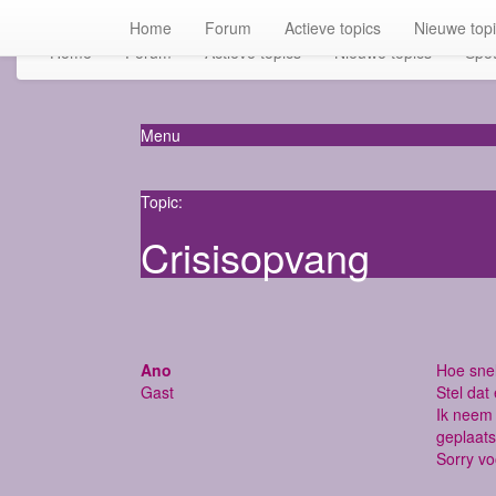
Home
Forum
Actieve topics
Nieuwe top
Home
Forum
Actieve topics
Nieuwe topics
Spot
Menu
Topic:
Crisisopvang
Ano
Hoe sne
Gast
Stel dat
Ik neem 
geplaat
Sorry vo