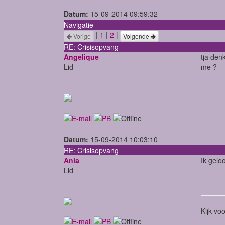
Datum:
15-09-2014 09:59:32
Navigatie
| 1 |
2
|
Vorige
Volgende
RE: Crisisopvang
Angelique
tja den
Lid
me ?
Datum:
15-09-2014 10:03:10
RE: Crisisopvang
Ania
Ik gelo
Lid
Kijk vo