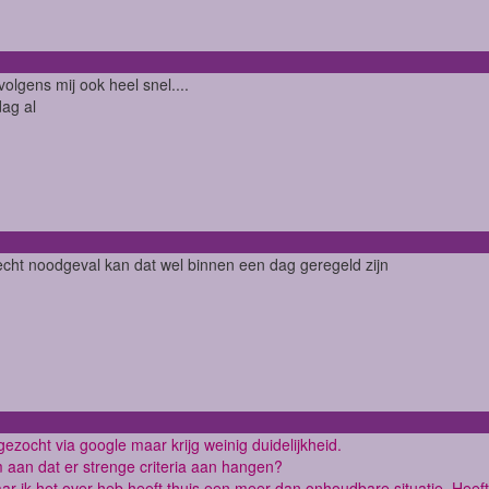
volgens mij ook heel snel....
dag al
echt noodgeval kan dat wel binnen een dag geregeld zijn
gezocht via google maar krijg weinig duidelijkheid.
 aan dat er strenge criteria aan hangen?
ar ik het over heb heeft thuis een meer dan onhoudbare situatie. Heeft