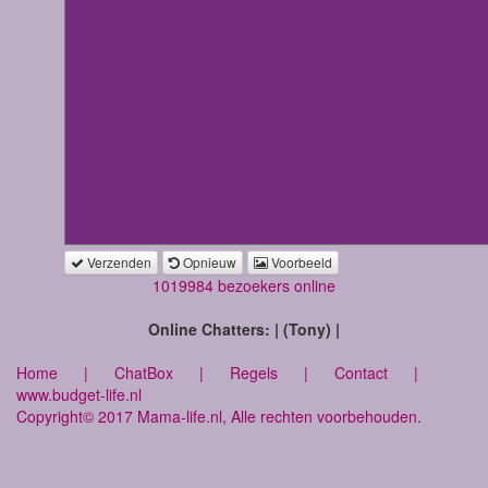
Verzenden
Opnieuw
Voorbeeld
1019984 bezoekers online
Online Chatters: | (Tony) |
Home
|
ChatBox
|
Regels
|
Contact
|
www.budget-life.nl
Copyright© 2017 Mama-life.nl, Alle rechten voorbehouden.