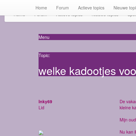
Home
Forum
Actieve topics
Nieuwe top
Home
Forum
Actieve topics
Nieuwe topics
Spot
Menu
Topic:
welke kadootjes vo
Inky69
De vakan
Lid
kleine k
Mijn oud
Nu kan i