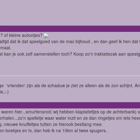
? of kleine autootjes?
 altijd dat ik dat speelgoed van de mac bijhoud , en dan geef ik hen dat 
rmaal.
t kan je ook zelf samenstellen toch? Koop zo'n traktatiezak aan speelg
 'vrienden' zijn als de schaduw je ziet ze alleen als de zon schijnt. A
s.;-)
 waren hier...smurfensnot( wij hebben klaptafeltjes op de achterbank) 
verhalen...zo'n spelletje waar water inzit en ze dan ringetjes om iets h
ng..nieuwe knuffeltjes tutten ze hierook bestlang mee.
en boekjes en tv, dan heb ik na 10km al twee spugers..