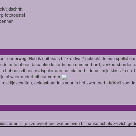
k/tijdschrift
 fototoestel
-pennen
oor onderweg. Heb ik ooit eens bij kruidvat? gekocht. Is een spelletje 
rode auto of een bapaalde letter in een nummerbord, verkeersborden e
nu hebben zit een dvdspeler aan het plafond. Ideaal, mijn kids zijn nu 11
ijn al weer anderhalf uur verder
 rest tijdschriften, oplaasbaar iets voor in het zwembad, duikbril voor
niets doen... (en ze eventueel wat beloven bij aankomst als ze zich ged