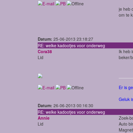
je heb 
om te k
Datum:
25-06-2013 23:18:27
RE: welke kadootjes voor onderweg
Cora38
Ik heb 
Lid
beker/b
Er is g
Geluk i
Datum:
26-06-2013 00:16:30
RE: welke kadootjes voor onderweg
Annie
Zoek-b
Lid
Auto bi
Magnet