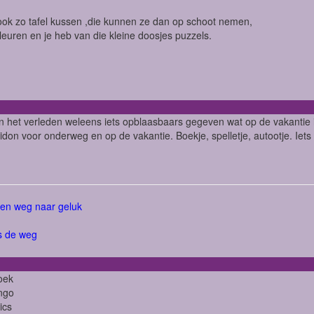
ook zo tafel kussen ,die kunnen ze dan op schoot nemen,
leuren en je heb van die kleine doosjes puzzels.
in het verleden weleens iets opblaasbaars gegeven wat op de vakantie 
idon voor onderweg en op de vakantie. Boekje, spelletje, autootje. Iets
een weg naar geluk
s de weg
oek
ngo
ics