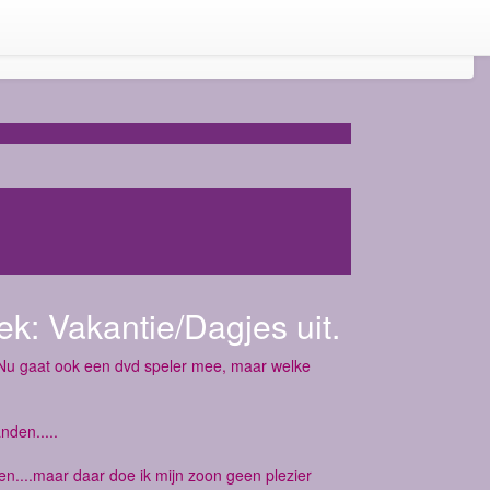
ek:
Vakantie/Dagjes uit.
 Nu gaat ook een dvd speler mee, maar welke
nden.....
en....maar daar doe ik mijn zoon geen plezier