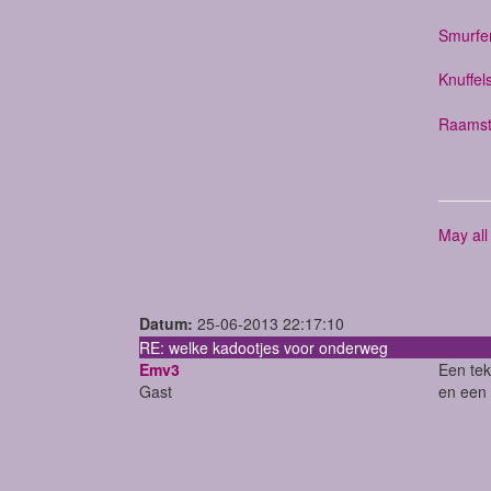
Smurfens
Knuffe
Raamsti
May all
Datum:
25-06-2013 22:17:10
RE: welke kadootjes voor onderweg
Emv3
Een tek
Gast
en een 