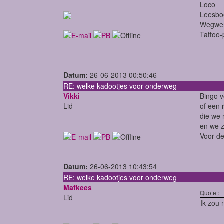
Loco
Leesboe
Wegwerp
Tattoo
Datum:
26-06-2013 00:50:46
RE: welke kadootjes voor onderweg
Vikki
Bingo v
Lid
of een 
die we 
en we z
Voor de
Datum:
26-06-2013 10:43:54
RE: welke kadootjes voor onderweg
Mafkees
Quote :
Lid
Ik zou 