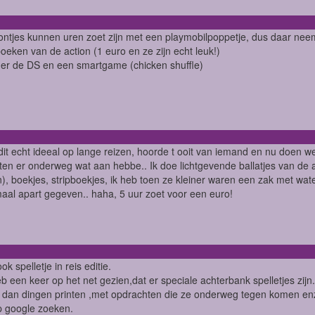
ontjes kunnen uren zoet zijn met een playmobilpoppetje, dus daar neem
boeken van de action (1 euro en ze zijn echt leuk!)
er de DS en een smartgame (chicken shuffle)
 dit echt ideeal op lange reizen, hoorde t ooit van iemand en nu doen we t 
en er onderweg wat aan hebbe.. Ik doe lichtgevende ballatjes van de a
n), boekjes, stripboekjes, ik heb toen ze kleiner waren een zak met wa
aal apart gegeven.. haha, 5 uur zoet voor een euro!
ok spelletje in reis editie.
eb een keer op het net gezien,dat er speciale achterbank spelletjes zijn.
 dan dingen printen ,met opdrachten die ze onderweg tegen komen en
p google zoeken.