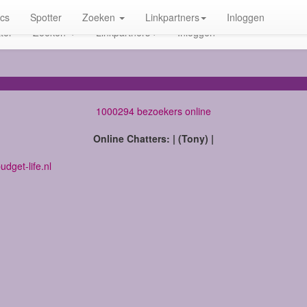
ics
Spotter
Zoeken
Linkpartners
Inloggen
ter
Zoeken
Linkpartners
Inloggen
1000294 bezoekers online
Online Chatters: | (Tony) |
dget-life.nl