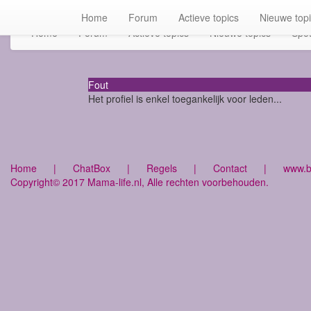
Home
Forum
Actieve topics
Nieuwe top
Home
Forum
Actieve topics
Nieuwe topics
Spot
Fout
Het profiel is enkel toegankelijk voor leden...
Home
|
ChatBox
|
Regels
|
Contact
|
www.bu
Copyright© 2017 Mama-life.nl, Alle rechten voorbehouden.