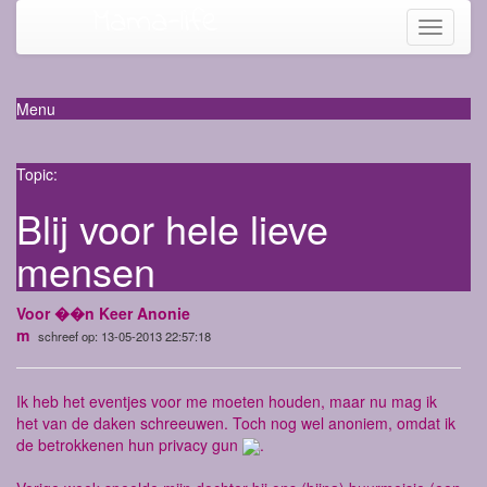
Mama-life
Toggle
navigati
Menu
Topic:
Blij voor hele lieve
mensen
Voor ��n Keer Anonie
m
schreef op: 13-05-2013 22:57:18
Ik heb het eventjes voor me moeten houden, maar nu mag ik
het van de daken schreeuwen. Toch nog wel anoniem, omdat ik
de betrokkenen hun privacy gun
.