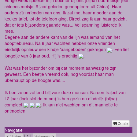
Vorige week speelde mijn dochter bij ons (bijna) buurmeisje (een
chinees meisje, 6 jaar geleden geadopteerd uit China). Haar
ouders zijn vrienden van ons. Ik zat met haar moeder aan de
keukentafel, tot de telefoon ging. Direct zag ik aan haar gezicht
dat er iets bijzonders gaande was... Vol spanning luisterde ik
mee.
Degene aan de andere kant van de lijn was iemand van het
adoptiebureau. Na 6 jaar wachten hebben onze vrienden
eindelijk opnieuw een kindje 'aangeboden' gekregen
. Een lief
jongetje van 3 jaar oud. Hij is prachtig
.
Wat was het bijzonder om bij dat moment aanwezig te zijn
geweest. Een beetje vreemd ook, nog voordat haar man
uberhaupt op de hoogte was....
Ik ben zo ontzettend blij voor deze mensen. Na een traject van
12 jaar (inclusief de mmm) is hun gezin nu eindelijk (bijna)
compleet
. Ik kan niet wachten om dit mannetje te
ontmoeten.
Quote
Navigatie
| 1 |
Vorige
Volgende