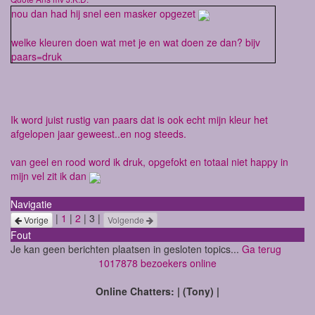
nou dan had hij snel een masker opgezet
welke kleuren doen wat met je en wat doen ze dan? bijv
paars=druk
Ik word juist rustig van paars dat is ook echt mijn kleur het
afgelopen jaar geweest..en nog steeds.
van geel en rood word ik druk, opgefokt en totaal niet happy in
mijn vel zit ik dan
Navigatie
|
1
|
2
| 3 |
Vorige
Volgende
Fout
Je kan geen berichten plaatsen in gesloten topics...
Ga terug
1017878 bezoekers online
Online Chatters: | (Tony) |