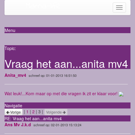
Mama-life
Toggle
navigati
Menu
Topic:
Vraag het aan...anita mv4
Anita_mv4
schreef op: 01-01-2013 16:51:50
Wat leuk!...Kom maar op met die vragen ik zit er klaar voor!
Navigatie
|
1
|
2
| 3 |
Vorige
Volgende
RE: Vraag het aan...anita mv4
Ans Mv J.k.d
schreef op: 02-01-2013 15:13:24