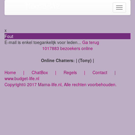
Mama-life
Toggle
navigati
x
Fout
E-mail is enkel toegankelijk voor leden...
Ga terug
1017883 bezoekers online
Online Chatters: | (Tony) |
Home
|
ChatBox
|
Regels
|
Contact
|
www.budget-life.nl
Copyright© 2017 Mama-life.nl, Alle rechten voorbehouden.