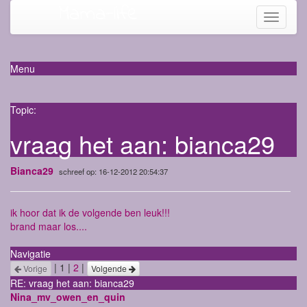
Mama-life
Toggle
navigati
Menu
Topic:
vraag het aan: bianca29
Bianca29
schreef op: 16-12-2012 20:54:37
ik hoor dat ik de volgende ben leuk!!!
brand maar los....
Navigatie
| 1 |
2
|
Vorige
Volgende
RE: vraag het aan: bianca29
Nina_mv_owen_en_quin