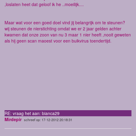
,loslaten heet dat geloof ik he ..moeilijk....
Maar wat voor een goed doel vind jij belangrijk om te steunen?
wij steunen de nierstichting omdat we er 2 jaar gelden achter
kwamen dat onze zoon van nu 3 maar 1 nier heeft ,nooit geweten
als hij geen scan maoest voor een buikvirus toendertijd.
RE: vraag het aan: bianca29
Mirdepir
schreef op: 17-12-2012 20:18:31