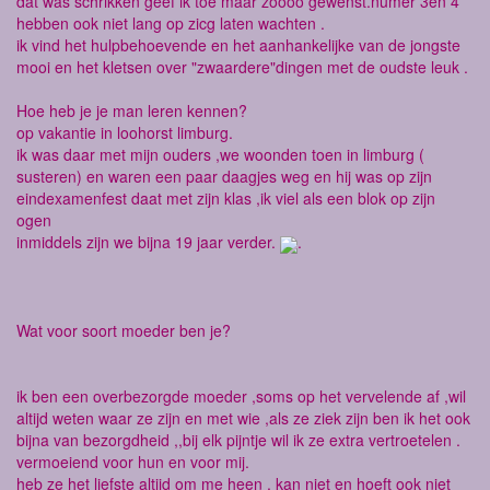
dat was schrikken geef ik toe maar zoooo gewenst.numer 3en 4
hebben ook niet lang op zicg laten wachten .
ik vind het hulpbehoevende en het aanhankelijke van de jongste
mooi en het kletsen over "zwaardere"dingen met de oudste leuk .
Hoe heb je je man leren kennen?
op vakantie in loohorst limburg.
ik was daar met mijn ouders ,we woonden toen in limburg (
susteren) en waren een paar daagjes weg en hij was op zijn
eindexamenfest daat met zijn klas ,ik viel als een blok op zijn
ogen
inmiddels zijn we bijna 19 jaar verder.
.
Wat voor soort moeder ben je?
ik ben een overbezorgde moeder ,soms op het vervelende af ,wil
altijd weten waar ze zijn en met wie ,als ze ziek zijn ben ik het ook
bijna van bezorgdheid ,,bij elk pijntje wil ik ze extra vertroetelen .
vermoeiend voor hun en voor mij.
heb ze het liefste altijd om me heen , kan niet en hoeft ook niet