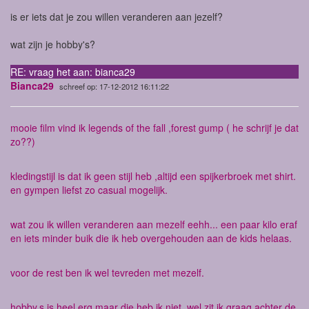
is er iets dat je zou willen veranderen aan jezelf?
wat zijn je hobby's?
RE: vraag het aan: bianca29
Bianca29
schreef op: 17-12-2012 16:11:22
mooie film vind ik legends of the fall ,forest gump ( he schrijf je dat
zo??)
kledingstijl is dat ik geen stijl heb ,altijd een spijkerbroek met shirt.
en gympen liefst zo casual mogelijk.
wat zou ik willen veranderen aan mezelf eehh... een paar kilo eraf
en iets minder buik die ik heb overgehouden aan de kids helaas.
voor de rest ben ik wel tevreden met mezelf.
hobby,s is heel erg maar die heb ik niet ,wel zit ik graag achter de