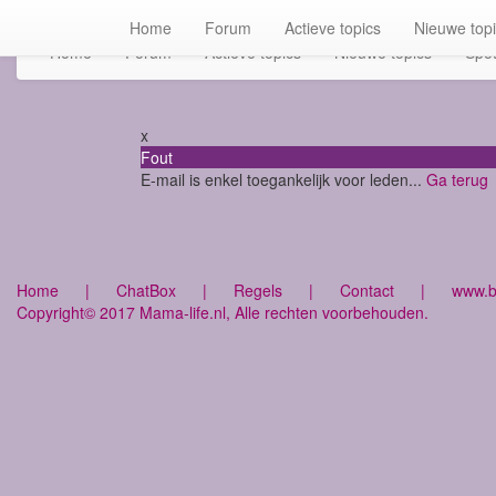
Home
Forum
Actieve topics
Nieuwe top
Home
Forum
Actieve topics
Nieuwe topics
Spot
x
Fout
E-mail is enkel toegankelijk voor leden...
Ga terug
Home
|
ChatBox
|
Regels
|
Contact
|
www.bu
Copyright© 2017 Mama-life.nl, Alle rechten voorbehouden.