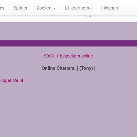
ics
Spotter
Zoeken
Linkpartners
Inloggen
ter
Zoeken
Linkpartners
Inloggen
999811 bezoekers online
Online Chatters: | (Tony) |
dget-life.nl