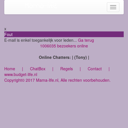
Mama-life
Toggle
navigati
x
Fout
E-mail is enkel toegankelijk voor leden...
Ga terug
1006035 bezoekers online
Online Chatters: | (Tony) |
Home
|
ChatBox
|
Regels
|
Contact
|
www.budget-life.nl
Copyright© 2017 Mama-life.nl, Alle rechten voorbehouden.