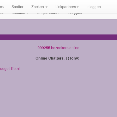
ics
Spotter
Zoeken
Linkpartners
Inloggen
ter
Zoeken
Linkpartners
Inloggen
999255 bezoekers online
Online Chatters: | (Tony) |
dget-life.nl