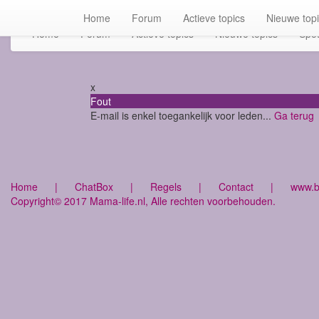
Home
Forum
Actieve topics
Nieuwe top
Home
Forum
Actieve topics
Nieuwe topics
Spot
x
Fout
E-mail is enkel toegankelijk voor leden...
Ga terug
Home
|
ChatBox
|
Regels
|
Contact
|
www.bu
Copyright© 2017 Mama-life.nl, Alle rechten voorbehouden.