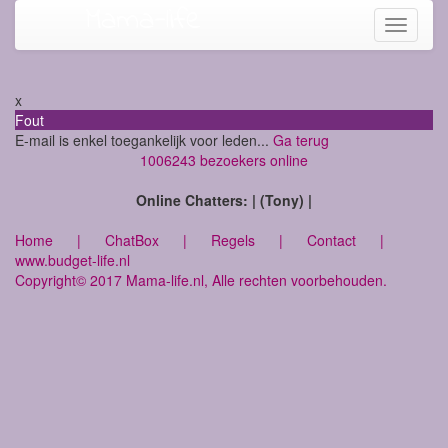
Mama-life
Toggle
navigati
x
Fout
E-mail is enkel toegankelijk voor leden...
Ga terug
1006243 bezoekers online
Online Chatters: | (Tony) |
Home
|
ChatBox
|
Regels
|
Contact
|
www.budget-life.nl
Copyright© 2017 Mama-life.nl, Alle rechten voorbehouden.