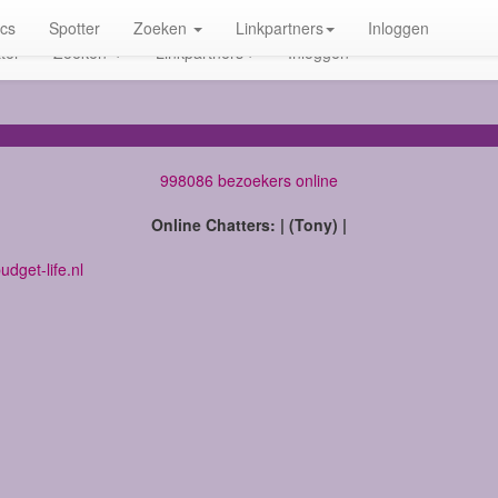
ics
Spotter
Zoeken
Linkpartners
Inloggen
ter
Zoeken
Linkpartners
Inloggen
998086 bezoekers online
Online Chatters: | (Tony) |
dget-life.nl