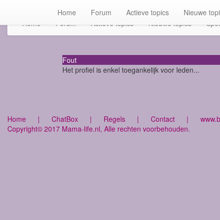
Home
Forum
Actieve topics
Nieuwe top
Home
Forum
Actieve topics
Nieuwe topics
Spot
Fout
Het profiel is enkel toegankelijk voor leden...
Home
|
ChatBox
|
Regels
|
Contact
|
www.bu
Copyright© 2017 Mama-life.nl, Alle rechten voorbehouden.