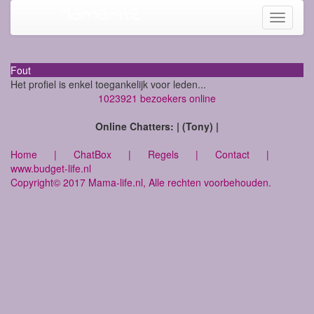
Mama-life
Toggle
navigati
Fout
Het profiel is enkel toegankelijk voor leden...
1023921 bezoekers online
Online Chatters: | (Tony) |
Home
|
ChatBox
|
Regels
|
Contact
|
www.budget-life.nl
Copyright© 2017 Mama-life.nl, Alle rechten voorbehouden.