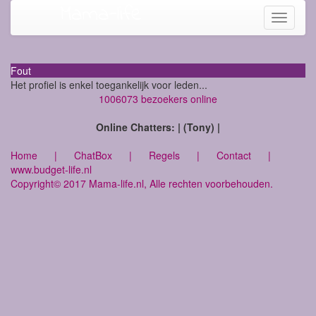
Mama-life
Toggle
navigati
Fout
Het profiel is enkel toegankelijk voor leden...
1006073 bezoekers online
Online Chatters: | (Tony) |
Home
|
ChatBox
|
Regels
|
Contact
|
www.budget-life.nl
Copyright© 2017 Mama-life.nl, Alle rechten voorbehouden.