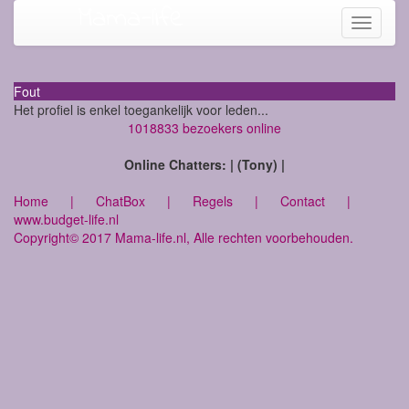
Mama-life
Toggle
navigati
Fout
Het profiel is enkel toegankelijk voor leden...
1018833 bezoekers online
Online Chatters: | (Tony) |
Home
|
ChatBox
|
Regels
|
Contact
|
www.budget-life.nl
Copyright© 2017 Mama-life.nl, Alle rechten voorbehouden.