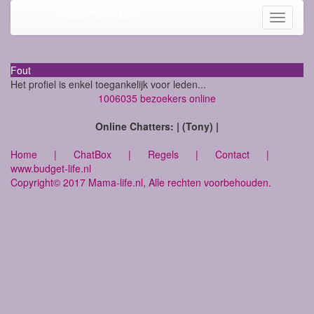
Mama-life
Toggle
navigati
Fout
Het profiel is enkel toegankelijk voor leden...
1006035 bezoekers online
Online Chatters: | (Tony) |
Home
|
ChatBox
|
Regels
|
Contact
|
www.budget-life.nl
Copyright© 2017 Mama-life.nl, Alle rechten voorbehouden.