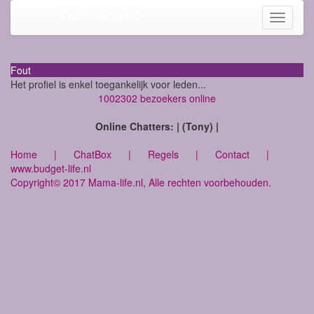
Mama-life
Toggle
navigati
Fout
Het profiel is enkel toegankelijk voor leden...
1002302 bezoekers online
Online Chatters: | (Tony) |
Home
|
ChatBox
|
Regels
|
Contact
|
www.budget-life.nl
Copyright© 2017 Mama-life.nl, Alle rechten voorbehouden.