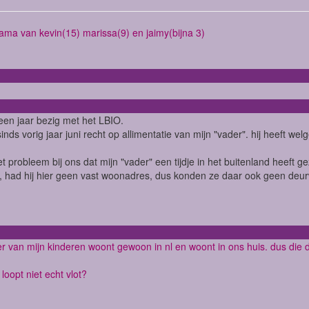
ama van kevin(15) marissa(9) en jaimy(bijna 3)
 een jaar bezig met het LBIO.
inds vorig jaar juni recht op allimentatie van mijn "vader". hij heeft welg
et probleem bij ons dat mijn "vader" een tijdje in het buitenland heeft g
 had hij hier geen vast woonadres, dus konden ze daar ook geen deur
r van mijn kinderen woont gewoon in nl en woont in ons huis. dus di
loopt niet echt vlot?