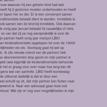
vrouw waarvan hij een geheim kind had wat
k heeft hij 2 gezinnen moeten onderhouden en heeft
ieten lopen her en der. Er is een convenant samen
alimentatie betaald dient te worden. Inmiddels is
ook samen een 2e kind bij inmiddels. Ook daarvan
 vorig jaar januari betaald hij nauwelijks of niets
x van dat zij oa nog aansprakelijk is voor de
n partner heeft vorig jaar mei/juni LBIO
aan kinderalimentatie opgelopen tot over de 10000
lijkheden etc etc. Voorlopig gaat hij wel op
etc. Ik (de nieuwe vriend van de partner) heb
rse abonnementen stop gezet en mijn partner is
ld (wat eigenlijk de kinderalimentatie behoorde
b het er graag voor over maar hoe lang kan dit
ergens wat van aantrekt. LBIO heeft loonbeslag
de uitkomst dadelijk is dat er door een
schuld op zit, dat mijn partner kan fluiten naar
ij gewend is. Naar een advocaat gaan kost ook
ehoud. Wat zijn er nog voor mogelijkheden is mijn