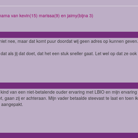
mama van kevin(15) marissa(9) en jaimy(bijna 3)
 niet nee, maar dat komt puur doordat wij geen adres op kunnen geven
 dat als jij dat doet, dat het een stuk sneller gaat. Let wel op dat ze o
s kind van een niet-betalende ouder ervaring met LBIO en mijn ervaring is
et, gaan zij er achteraan. Mijn vader betaalde steevast te laat en toen 
 aangepakt.