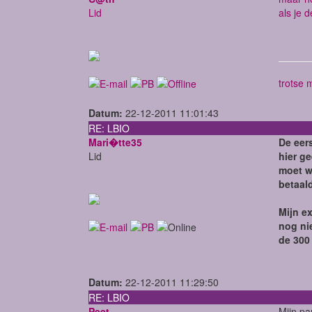
Lid
als je 
trotse 
Datum:
22-12-2011 11:01:43
RE: LBIO
Mari�tte35
De eers
Lid
hier g
moet w
betaald
Mijn e
nog ni
de 300
Datum:
22-12-2011 11:29:50
RE: LBIO
Peet
Mijn pa