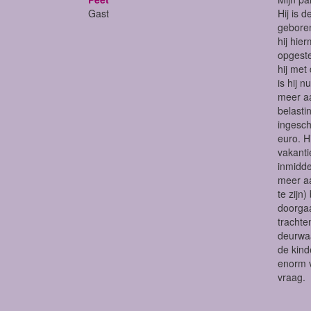
Gast
Hij is 
geboren
hij hie
opgeste
hij met
is hij 
meer aa
belasti
ingesch
euro. H
vakanti
inmidde
meer aa
te zijn
doorgaa
trachte
deurwaa
de kind
enorm v
vraag.