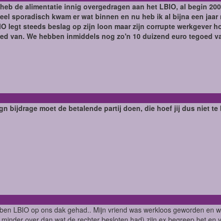
 heb de alimentatie innig overgedragen aan het LBIO, al begin 20
Heel sporadisch kwam er wat binnen en nu heb ik al bijna een jaar
O legt steeds beslag op zijn loon maar zijn corrupte werkgever ho
oed van. We hebben inmiddels nog zo'n 10 duizend euro tegoed v
gn bijdrage moet de betalende partij doen, die hoef jij dus niet te
ben LBIO op ons dak gehad.. Mijn vriend was werkloos geworden en we
minder over dan wat de rechter besloten had) zijn ex begreep het en 