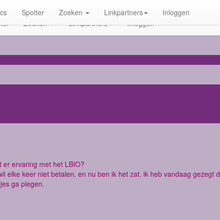
ics
Spotter
Zoeken
Linkpartners
Inloggen
ter
Zoeken
Linkpartners
Inloggen
t er ervaring met het LBIO?
wil elke keer niet betalen, en nu ben ik het zat. ik heb vandaag gezegt d
tjes ga plegen.