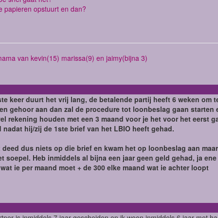
de papieren opstuurt en dan?
mama van kevin(15) marissa(9) en jaimy(bijna 3)
te keer duurt het vrij lang, de betalende partij heeft 6 weken om t
een gehoor aan dan zal de procedure tot loonbeslag gaan starten
el rekening houden met een 3 maand voor je het voor het eerst gaa
 nadat hij/zij de 1ste brief van het LBIO heeft gehad.
x deed dus niets op die brief en kwam het op loonbeslag aan maar n
et soepel. Heb inmiddels al bijna een jaar geen geld gehad, ja en
 wat ie per maand moet + de 300 elke maand wat ie achter loopt
rtner is inmiddels 7 jaar gescheiden en ik woon inmiddels 6 jaar met h