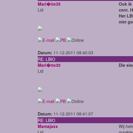
Mari�tte35
Ook ik
Lid
cent. 
Het LBI
niet g
Datum:
11-12-2011 08:40:03
RE: LBIO
Mari�tte35
Die eie
Lid
Datum:
11-12-2011 08:41:07
RE: LBIO
Mamajaxx
Wij heb
Lid
maakte 