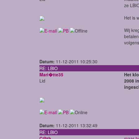
ze LBIO
Het is 
Wij kre
betalen
volgens
Datum:
11-12-2011 10:25:30
RE: LBIO
Mari�tte35
Het klo
Lid
2008 i
ingesc
Datum:
11-12-2011 13:32:49
RE: LBIO
C@th
maar ho