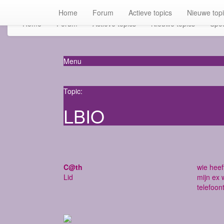
Home
Forum
Actieve topics
Nieuwe top
Home
Forum
Actieve topics
Nieuwe topics
Spot
Menu
Topic:
LBIO
C@th
wie heef
Lid
mijn ex 
telefoon