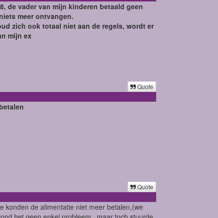
08, de vader van mijn kinderen betaald geen
 niets meer ontvangen.
ud zich ook totaal niet aan de regels, wordt er
an mijn ex
Quote
 betalen
Quote
 konden de alimentatie niet meer betalen,(we
vond het geen enkel probleem.. maar toch stuurde