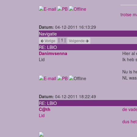
trotse m
Datum:
04-12-2011 16:13:29
Navigatie
| 1 |
Vorige
Volgende
RE: LBIO
Danimvsenna
Hier al
Lid
Ik heb s
Nu is h
NL was,
Datum:
04-12-2011 18:22:49
RE: LBIO
C@th
de vade
Lid
dus het 