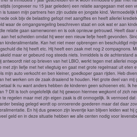
destijds (ongeveer nu 15 jaar geleden) een relatie aangegaan met een 
 is tussen mijn partners hen zijn oudste en jongste kind. Vermoedelij
rmede ook bijv de belasting gefopt met aangiftes en heeft allerlei kred
ld waar de omgangsregeling beschreven staat en ook wat er aan kinder
 die relatie gaan samenwonen en is ook opnieuw getrouwd. Heeft daar 
nu aan het scheiden omdat hij weer een nieuw liefje heeft gevonden. Sinds
n kinderalimentatie. Kan het niet meer opbrengen en beschuldigd mijn e
ngschuld die hij heeft etc. Hij heeft een zaak met nog 2 compagnons. Mij
akeld maar er gebeurd nog steeds niets. Inmiddels is de achterstand 
ij antwoordt niet op brieven van het LBIO, werkt tegen met allerlei moge
e met zijn liefje met het vliegtuig en gaat met grote regelmaat uit eten 
ls mijn auto verkocht en ben kleiner, goedkoper gaan rijden. Heb dive
n het werken om de zaak draaiend te houden. Het grote deel van mij ge
) betaal ik nu want anders hebben de kinderen geen schoenen etc. Ik he
n ? DIt is toch ongelofelijk dat hij gewoon hiermee wegkomt of zich n
n te regelen maar met zijn eigen zaak is dit onmogelijk. Ik vermoed dat 
rder beslag gelegd wordt op onroerende goederen maar dat daar zoveel 
eralimentatie. En hij dus gewoon zijn leventje kan blijven leiden wat h
eel geld en in deze situatie hebben we alle centen nodig voor levensb