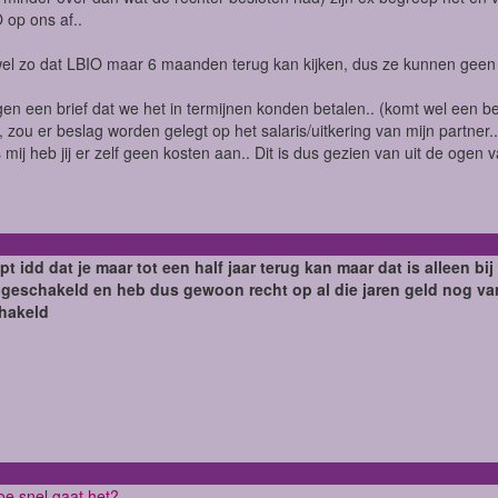
 op ons af..
wel zo dat LBIO maar 6 maanden terug kan kijken, dus ze kunnen geen 
gen een brief dat we het in termijnen konden betalen.. (komt wel een bed
, zou er beslag worden gelegt op het salaris/uitkering van mijn partner.. 
 mij heb jij er zelf geen kosten aan.. Dit is dus gezien van uit de oge
pt idd dat je maar tot een half jaar terug kan maar dat is alleen 
ngeschakeld en heb dus gewoon recht op al die jaren geld nog va
hakeld
e snel gaat het?