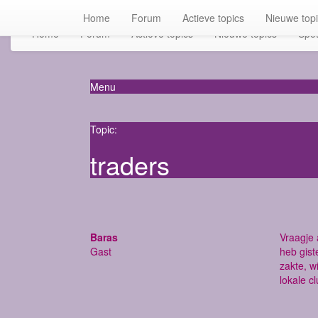
Home
Forum
Actieve topics
Nieuwe top
Home
Forum
Actieve topics
Nieuwe topics
Spot
Menu
Topic:
traders
Baras
Vraagje 
Gast
heb gist
zakte, w
lokale c