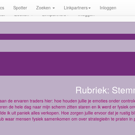
ics
Spotter
Zoeken
Linkpartners
Inloggen
ter
Zoeken
Linkpartners
Inloggen
Rubriek:
Stem
aan de ervaren traders hier: hoe houden jullie je emoties onder control
eren de hele dag naar mijn scherm zitten staren en ik werd er fysiek o
ilde ik uit paniek alles verkopen. Hoe zorgen jullie ervoor dat je rustig 
lub waar mensen fysiek samenkomen om over strategieën te praten in pl