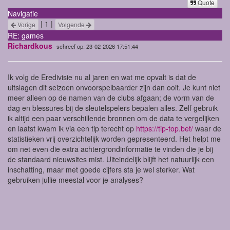
Quote
Navigatie
| 1 |
Vorige
Volgende
RE: games
Richardkous
schreef op: 23-02-2026 17:51:44
Ik volg de Eredivisie nu al jaren en wat me opvalt is dat de
uitslagen dit seizoen onvoorspelbaarder zijn dan ooit. Je kunt niet
meer alleen op de namen van de clubs afgaan; de vorm van de
dag en blessures bij de sleutelspelers bepalen alles. Zelf gebruik
ik altijd een paar verschillende bronnen om de data te vergelijken
en laatst kwam ik via een tip terecht op
https://tip-top.bet/
waar de
statistieken vrij overzichtelijk worden gepresenteerd. Het helpt me
om net even die extra achtergrondinformatie te vinden die je bij
de standaard nieuwsites mist. Uiteindelijk blijft het natuurlijk een
inschatting, maar met goede cijfers sta je wel sterker. Wat
gebruiken jullie meestal voor je analyses?