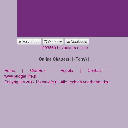
Verzenden
Opnieuw
Voorbeeld
1003860 bezoekers online
Online Chatters: | (Tony) |
Home
|
ChatBox
|
Regels
|
Contact
|
www.budget-life.nl
Copyright© 2017 Mama-life.nl, Alle rechten voorbehouden.