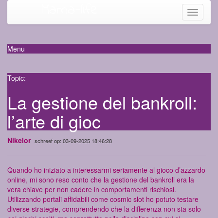
Mama-life
Toggle
navigati
Menu
Topic:
La gestione del bankroll:
l’arte di gioc
Nikelor
schreef op: 03-09-2025 18:46:28
Quando ho iniziato a interessarmi seriamente al gioco d’azzardo
online, mi sono reso conto che la gestione del bankroll era la
vera chiave per non cadere in comportamenti rischiosi.
Utilizzando portali affidabili come
cosmic slot
ho potuto testare
diverse strategie, comprendendo che la differenza non sta solo