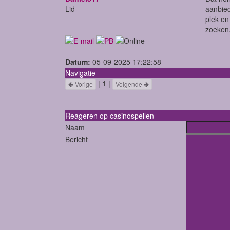
Lid
aanbied
plek en
zoeken.
Datum:
05-09-2025 17:22:58
Navigatie
| 1 |
Vorige
Volgende
Reageren op casinospellen
Naam
Bericht