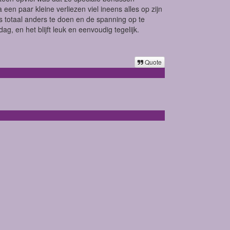
een paar kleine verliezen viel ineens alles op zijn
 totaal anders te doen en de spanning op te
, en het blijft leuk en eenvoudig tegelijk.
Quote