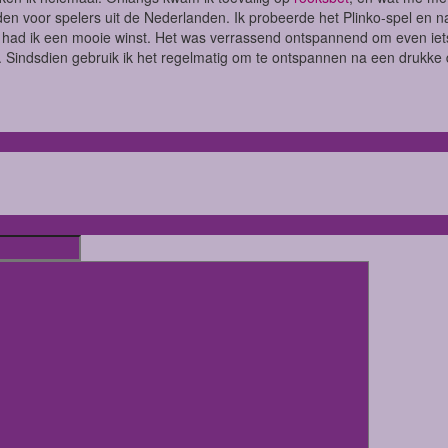
en voor spelers uit de Nederlanden. Ik probeerde het Plinko-spel en na 
 had ik een mooie winst. Het was verrassend ontspannend om even iets
 Sindsdien gebruik ik het regelmatig om te ontspannen na een drukke dag