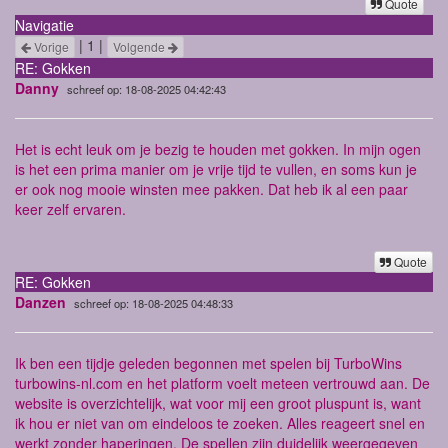
Quote
Navigatie
| 1 |
Vorige
Volgende
RE: Gokken
Danny
schreef op: 18-08-2025 04:42:43
Het is echt leuk om je bezig te houden met gokken. In mijn ogen
is het een prima manier om je vrije tijd te vullen, en soms kun je
er ook nog mooie winsten mee pakken. Dat heb ik al een paar
keer zelf ervaren.
Quote
RE: Gokken
Danzen
schreef op: 18-08-2025 04:48:33
Ik ben een tijdje geleden begonnen met spelen bij TurboWins
turbowins-nl.com
en het platform voelt meteen vertrouwd aan. De
website is overzichtelijk, wat voor mij een groot pluspunt is, want
ik hou er niet van om eindeloos te zoeken. Alles reageert snel en
werkt zonder haperingen. De spellen zijn duidelijk weergegeven