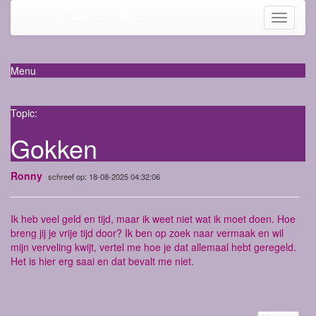
Mama-life
Toggle
navigati
Menu
Topic:
Gokken
Ronny
schreef op: 18-08-2025 04:32:06
Ik heb veel geld en tijd, maar ik weet niet wat ik moet doen. Hoe
breng jij je vrije tijd door? Ik ben op zoek naar vermaak en wil
mijn verveling kwijt, vertel me hoe je dat allemaal hebt geregeld.
Het is hier erg saai en dat bevalt me niet.