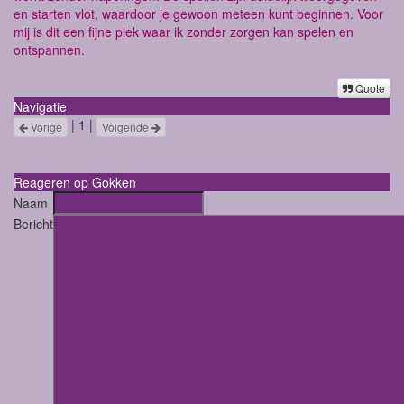
en starten vlot, waardoor je gewoon meteen kunt beginnen. Voor
mij is dit een fijne plek waar ik zonder zorgen kan spelen en
ontspannen.
Quote
Navigatie
| 1 |
Vorige
Volgende
Reageren op Gokken
Naam
Bericht