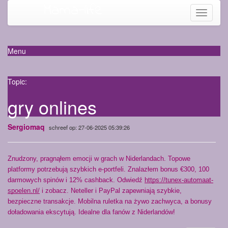
Mama-life
Toggle
navigati
Menu
Topic:
gry onlines
Sergiomaq
schreef op: 27-06-2025 05:39:26
Znudzony, pragnąłem emocji w grach w Niderlandach. Topowe
platformy potrzebują szybkich e-portfeli. Znalazłem bonus €300, 100
darmowych spinów i 12% cashback. Odwiedź
https://tunex-automaat-
spoelen.nl/
i zobacz. Neteller i PayPal zapewniają szybkie,
bezpieczne transakcje. Mobilna ruletka na żywo zachwyca, a bonusy
doładowania ekscytują. Idealne dla fanów z Niderlandów!