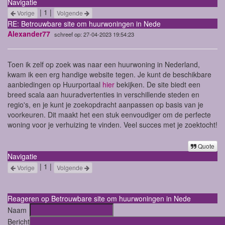
Navigatie
| 1 |
Vorige
Volgende
RE: Betrouwbare site om huurwoningen in Nede
Alexander77
schreef op: 27-04-2023 19:54:23
Toen ik zelf op zoek was naar een huurwoning in Nederland,
kwam ik een erg handige website tegen. Je kunt de beschikbare
aanbiedingen op Huurportaal
hier
bekijken. De site biedt een
breed scala aan huuradvertenties in verschillende steden en
regio's, en je kunt je zoekopdracht aanpassen op basis van je
voorkeuren. Dit maakt het een stuk eenvoudiger om de perfecte
woning voor je verhuizing te vinden. Veel succes met je zoektocht!
Quote
Navigatie
| 1 |
Vorige
Volgende
Reageren op Betrouwbare site om huurwoningen in Nede
Naam
Bericht