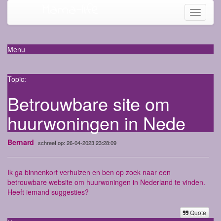
Mama-life
Toggle
navigati
Menu
Topic:
Betrouwbare site om
huurwoningen in Nede
Bernard
schreef op: 26-04-2023 23:28:09
Ik ga binnenkort verhuizen en ben op zoek naar een
betrouwbare website om huurwoningen in Nederland te vinden.
Heeft iemand suggesties?
Quote