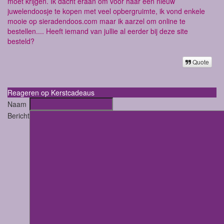
moet krijgen. Ik dacht eraan om voor haar een nieuw
juwelendoosje te kopen met veel opbergruimte, ik vond enkele
mooie op
sieradendoos.com
maar ik aarzel om online te
bestellen.... Heeft iemand van jullie al eerder bij deze site
besteld?
Quote
Reageren op Kerstcadeaus
Naam
Bericht