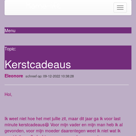
Mama-life
Toggle
navigati
Menu
Topic:
Kerstcadeaus
Eleonore
schreef op: 09-12-2022 10:38:28
Hoi,
Ik weet niet hoe het met jullie zit, maar dit jaar ga ik voor last
minute kerstcadeaus😆 Voor mijn vader en mijn man heb ik al
gevonden, voor mijn moeder daarentegen weet ik niet wat ik