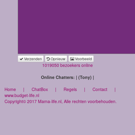
Verzenden
Opnieuw
Voorbeeld
1019050 bezoekers online
Online Chatters: | (Tony) |
Home
|
ChatBox
|
Regels
|
Contact
|
www.budget-life.nl
Copyright© 2017 Mama-life.nl, Alle rechten voorbehouden.