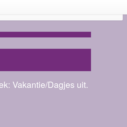
ek:
Vakantie/Dagjes uit.