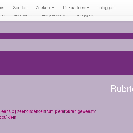
ics
Spotter
Zoeken
Linkpartners
Inloggen
ter
Zoeken
Linkpartners
Inloggen
Rubri
r eens bij zeehondencentrum pieterburen geweest?
oot/ klein