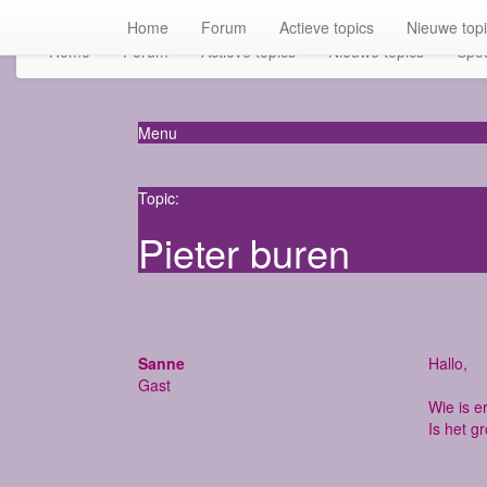
Home
Forum
Actieve topics
Nieuwe top
Home
Forum
Actieve topics
Nieuwe topics
Spot
Menu
Topic:
Pieter buren
Sanne
Hallo,
Gast
Wie is e
Is het gr