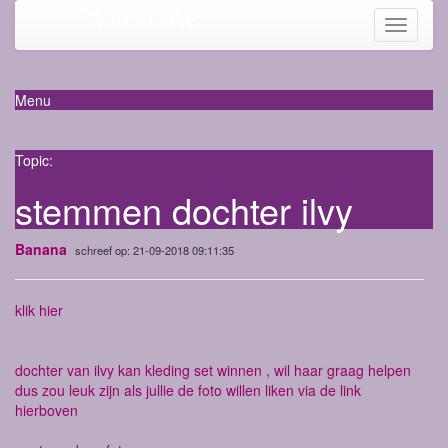
Mama-life
Toggle
navigati
Menu
Topic:
stemmen dochter ilvy
Banana
schreef op: 21-09-2018 09:11:35
klik hier
dochter van ilvy kan kleding set winnen , wil haar graag helpen
dus zou leuk zijn als jullie de foto willen liken via de link
hierboven