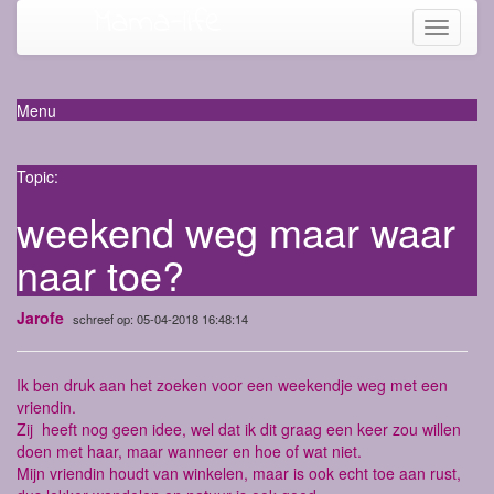
Mama-life
Toggle
navigati
Menu
Topic:
weekend weg maar waar
naar toe?
Jarofe
schreef op: 05-04-2018 16:48:14
Ik ben druk aan het zoeken voor een weekendje weg met een
vriendin.
Zij heeft nog geen idee, wel dat ik dit graag een keer zou willen
doen met haar, maar wanneer en hoe of wat niet.
Mijn vriendin houdt van winkelen, maar is ook echt toe aan rust,