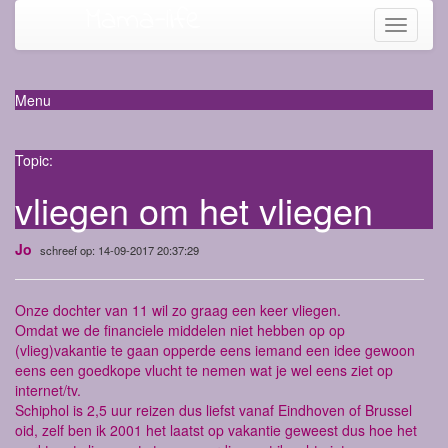
Mama-life
Toggle
navigati
Menu
Topic:
vliegen om het vliegen
Jo
schreef op: 14-09-2017 20:37:29
Onze dochter van 11 wil zo graag een keer vliegen.
Omdat we de financiele middelen niet hebben op op
(vlieg)vakantie te gaan opperde eens iemand een idee gewoon
eens een goedkope vlucht te nemen wat je wel eens ziet op
internet/tv.
Schiphol is 2,5 uur reizen dus liefst vanaf Eindhoven of Brussel
oid, zelf ben ik 2001 het laatst op vakantie geweest dus hoe het