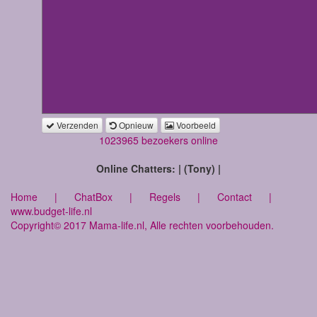
Verzenden
Opnieuw
Voorbeeld
1023965 bezoekers online
Online Chatters: | (Tony) |
Home
|
ChatBox
|
Regels
|
Contact
|
www.budget-life.nl
Copyright© 2017 Mama-life.nl, Alle rechten voorbehouden.