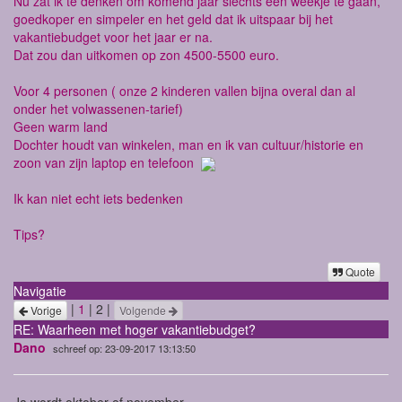
Nu zat ik te denken om komend jaar slechts een weekje te gaan,
goedkoper en simpeler en het geld dat ik uitspaar bij het
vakantiebudget voor het jaar er na.
Dat zou dan uitkomen op zon 4500-5500 euro.
Voor 4 personen ( onze 2 kinderen vallen bijna overal dan al
onder het volwassenen-tarief)
Geen warm land
Dochter houdt van winkelen, man en ik van cultuur/historie en
zoon van zijn laptop en telefoon
Ik kan niet echt iets bedenken
Tips?
Quote
Navigatie
|
1
| 2 |
Vorige
Volgende
RE: Waarheen met hoger vakantiebudget?
Dano
schreef op: 23-09-2017 13:13:50