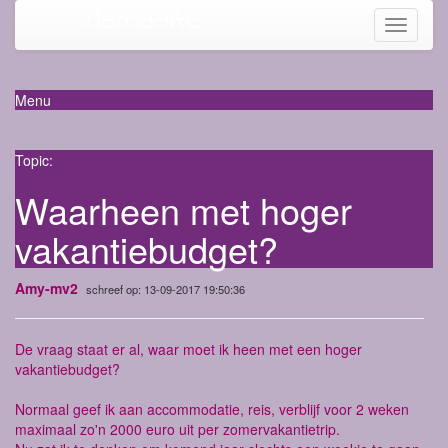
Mama-life
Toggle
navigati
Menu
Topic:
Waarheen met hoger
vakantiebudget?
Amy-mv2
schreef op: 13-09-2017 19:50:36
De vraag staat er al, waar moet ik heen met een hoger
vakantiebudget?
Normaal geef ik aan accommodatie, reis, verblijf voor 2 weken
maximaal zo'n 2000 euro uit per zomervakantietrip.